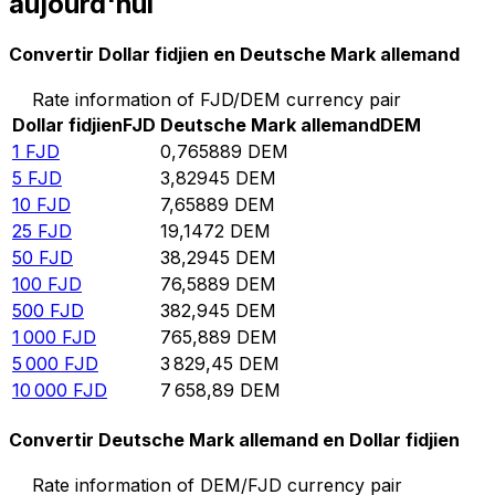
aujourd'hui
Convertir Dollar fidjien en Deutsche Mark allemand
Rate information of FJD/DEM currency pair
Dollar fidjien
FJD
Deutsche Mark allemand
DEM
1
FJD
0,765889
DEM
5
FJD
3,82945
DEM
10
FJD
7,65889
DEM
25
FJD
19,1472
DEM
50
FJD
38,2945
DEM
100
FJD
76,5889
DEM
500
FJD
382,945
DEM
1 000
FJD
765,889
DEM
5 000
FJD
3 829,45
DEM
10 000
FJD
7 658,89
DEM
Convertir Deutsche Mark allemand en Dollar fidjien
Rate information of DEM/FJD currency pair