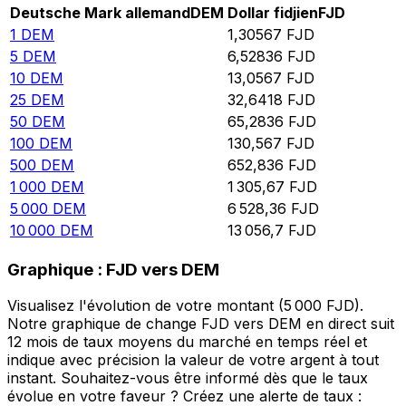
Deutsche Mark allemand
DEM
Dollar fidjien
FJD
1
DEM
1,30567
FJD
5
DEM
6,52836
FJD
10
DEM
13,0567
FJD
25
DEM
32,6418
FJD
50
DEM
65,2836
FJD
100
DEM
130,567
FJD
500
DEM
652,836
FJD
1 000
DEM
1 305,67
FJD
5 000
DEM
6 528,36
FJD
10 000
DEM
13 056,7
FJD
Graphique : FJD vers DEM
Visualisez l'évolution de votre montant (5 000 FJD).
Notre graphique de change FJD vers DEM en direct suit
12 mois de taux moyens du marché en temps réel et
indique avec précision la valeur de votre argent à tout
instant. Souhaitez-vous être informé dès que le taux
évolue en votre faveur ? Créez une alerte de taux :