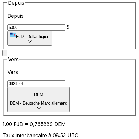
Depuis
Depuis
$
FJD
-
Dollar fidjien
Vers
Vers
DEM
DEM
-
Deutsche Mark allemand
1.00
FJD
=
0,
765889
DEM
Taux interbancaire à 08:53 UTC