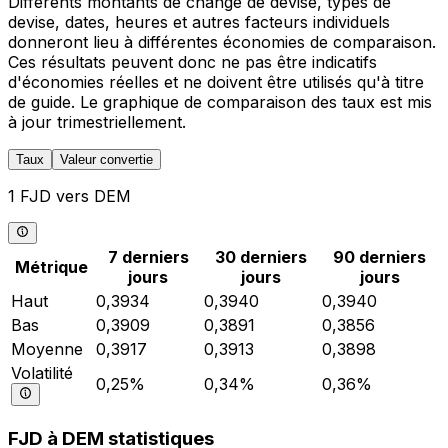
Différents montants de change de devise, types de
devise, dates, heures et autres facteurs individuels
donneront lieu à différentes économies de comparaison.
Ces résultats peuvent donc ne pas être indicatifs
d'économies réelles et ne doivent être utilisés qu'à titre
de guide. Le graphique de comparaison des taux est mis
à jour trimestriellement.
Taux
Valeur convertie
1 FJD vers DEM
7 derniers
30 derniers
90 derniers
Métrique
jours
jours
jours
Haut
0,3934
0,3940
0,3940
Bas
0,3909
0,3891
0,3856
Moyenne
0,3917
0,3913
0,3898
Volatilité
0,25%
0,34%
0,36%
FJD à DEM statistiques