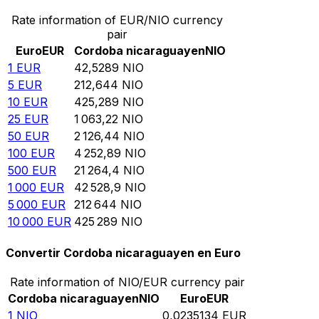
Rate information of EUR/NIO currency
pair
Euro
EUR
Cordoba nicaraguayen
NIO
1
EUR
42,5289
NIO
5
EUR
212,644
NIO
10
EUR
425,289
NIO
25
EUR
1 063,22
NIO
50
EUR
2 126,44
NIO
100
EUR
4 252,89
NIO
500
EUR
21 264,4
NIO
1 000
EUR
42 528,9
NIO
5 000
EUR
212 644
NIO
10 000
EUR
425 289
NIO
Convertir Cordoba nicaraguayen en Euro
Rate information of NIO/EUR currency pair
Cordoba nicaraguayen
NIO
Euro
EUR
1
NIO
0,0235134
EUR