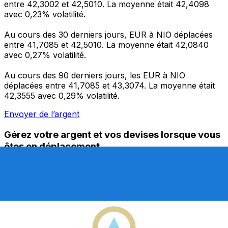
entre 42,3002 et 42,5010. La moyenne était 42,4098
avec 0,23% volatilité.
Au cours des 30 derniers jours, EUR à NIO déplacées
entre 41,7085 et 42,5010. La moyenne était 42,0840
avec 0,27% volatilité.
Au cours des 90 derniers jours, les EUR à NIO
déplacées entre 41,7085 et 43,3074. La moyenne était
42,3555 avec 0,29% volatilité.
Envoyer de l’argent
Gérez votre argent et vos devises lorsque vous
êtes en déplacement
L'application Xe réunit toutes les fonctionnalités
nécessaires pour vos transferts d'argent internationaux
et la gestion de vos devises. Convertissez des devises,
programmez des alertes de taux et transférez de
l'argent à l'étranger sans frais cachés. Téléchargez
l'application dès aujourd'hui !