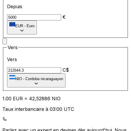
Depuis
€
EUR
-
Euro
Vers
Vers
C$
NIO
-
Cordoba nicaraguayen
1.00
EUR
=
42
,52886
NIO
Taux interbancaire à 03:00 UTC
Parlez avec un expert en devises dès aujourd'hui.
Nous