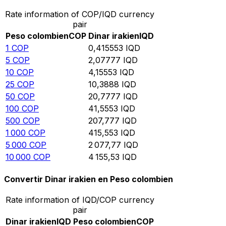
Rate information of COP/IQD currency
pair
Peso colombien
COP
Dinar irakien
IQD
1
COP
0,415553
IQD
5
COP
2,07777
IQD
10
COP
4,15553
IQD
25
COP
10,3888
IQD
50
COP
20,7777
IQD
100
COP
41,5553
IQD
500
COP
207,777
IQD
1 000
COP
415,553
IQD
5 000
COP
2 077,77
IQD
10 000
COP
4 155,53
IQD
Convertir Dinar irakien en Peso colombien
Rate information of IQD/COP currency
pair
Dinar irakien
IQD
Peso colombien
COP