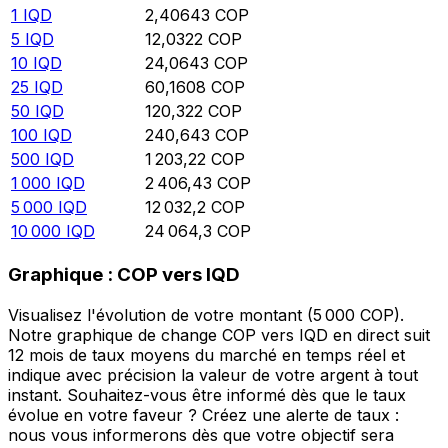
1
IQD
2,40643
COP
5
IQD
12,0322
COP
10
IQD
24,0643
COP
25
IQD
60,1608
COP
50
IQD
120,322
COP
100
IQD
240,643
COP
500
IQD
1 203,22
COP
1 000
IQD
2 406,43
COP
5 000
IQD
12 032,2
COP
10 000
IQD
24 064,3
COP
Graphique : COP vers IQD
Visualisez l'évolution de votre montant (5 000 COP).
Notre graphique de change COP vers IQD en direct suit
12 mois de taux moyens du marché en temps réel et
indique avec précision la valeur de votre argent à tout
instant. Souhaitez-vous être informé dès que le taux
évolue en votre faveur ? Créez une alerte de taux :
nous vous informerons dès que votre objectif sera