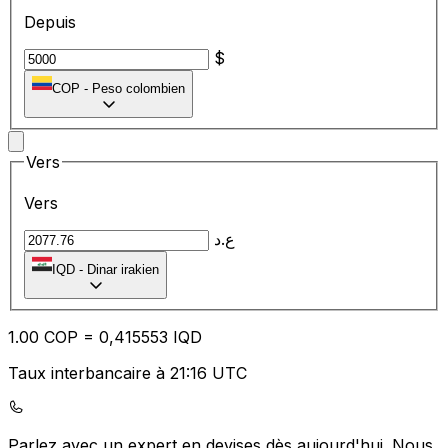
Depuis
$
COP
-
Peso colombien
Vers
Vers
ع.د
IQD
-
Dinar irakien
1.00
COP
=
0,
415553
IQD
Taux interbancaire à 21:16 UTC
Parlez avec un expert en devises dès aujourd'hui.
Nous