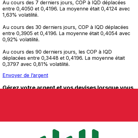
Au cours des 7 derniers jours, COP à IQD déplacées
entre 0,4050 et 0,4196. La moyenne était 0,4124 avec
1,63% volatilité.
Au cours des 30 derniers jours, COP à IQD déplacées
entre 0,3905 et 0,4196. La moyenne était 0,4054 avec
0,92% volatilité.
Au cours des 90 derniers jours, les COP à IQD
déplacées entre 0,3448 et 0,4196. La moyenne était
0,3797 avec 0,81% volatilité.
Envoyer de l’argent
Gérez votre argent et vos devises lorsque vous
êtes en déplacement
L'application Xe réunit toutes les fonctionnalités
nécessaires pour vos transferts d'argent internationaux
et la gestion de vos devises. Convertissez des devises,
programmez des alertes de taux et transférez de
l'argent à l'étranger sans frais cachés. Téléchargez
l'application dès aujourd'hui !