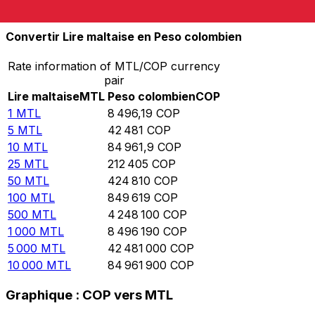
10 000
COP
1,177
MTL
Convertir Lire maltaise en Peso colombien
Rate information of MTL/COP currency
pair
Lire maltaise
MTL
Peso colombien
COP
1
MTL
8 496,19
COP
5
MTL
42 481
COP
10
MTL
84 961,9
COP
25
MTL
212 405
COP
50
MTL
424 810
COP
100
MTL
849 619
COP
500
MTL
4 248 100
COP
1 000
MTL
8 496 190
COP
5 000
MTL
42 481 000
COP
10 000
MTL
84 961 900
COP
Graphique : COP vers MTL