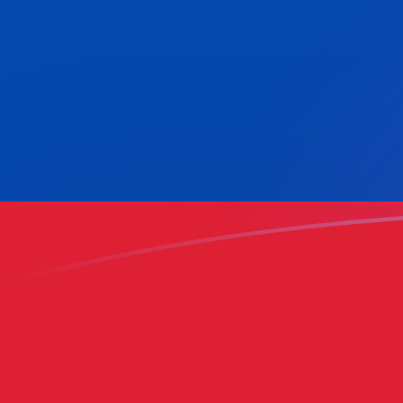
Le taux de change de COP vers MTL a
Convertir Peso colombien en Lire maltaise
Rate information of COP/MTL currency
pair
Peso colombien
COP
Lire maltaise
MTL
1
COP
0,0001177
MTL
5
COP
0,000588499
MTL
10
COP
0,001177
MTL
25
COP
0,00294249
MTL
50
COP
0,00588499
MTL
100
COP
0,01177
MTL
500
COP
0,0588499
MTL
1 000
COP
0,1177
MTL
5 000
COP
0,588499
MTL