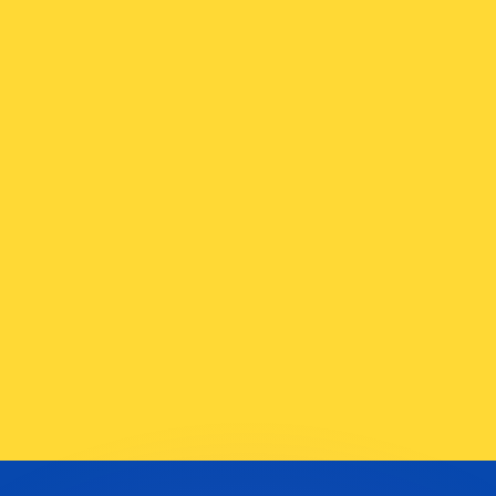
ouvons battre les taux des concurrents.
rtisseur. Ceci est fourni à titre informatif uniquement. Vo
anger avec Xe ?