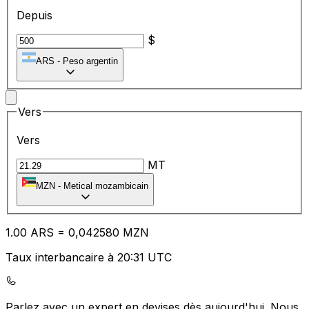
Depuis
$
ARS
-
Peso argentin
Vers
Vers
MT
MZN
-
Metical mozambicain
1.00
ARS
=
0,
042580
MZN
Taux interbancaire à 20:31 UTC
Parlez avec un expert en devises dès aujourd'hui.
Nous