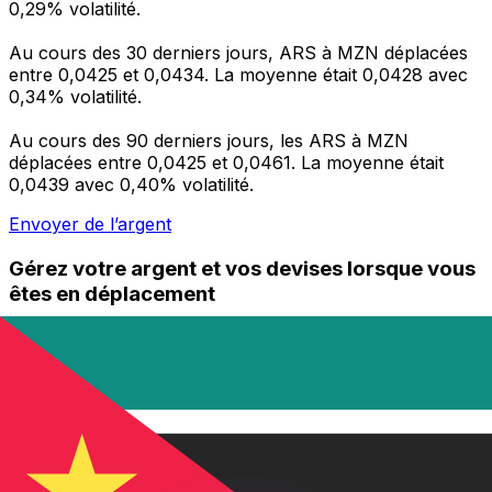
0,29% volatilité.
Au cours des 30 derniers jours, ARS à MZN déplacées
entre 0,0425 et 0,0434. La moyenne était 0,0428 avec
0,34% volatilité.
Au cours des 90 derniers jours, les ARS à MZN
déplacées entre 0,0425 et 0,0461. La moyenne était
0,0439 avec 0,40% volatilité.
Envoyer de l’argent
Gérez votre argent et vos devises lorsque vous
êtes en déplacement
L'application Xe réunit toutes les fonctionnalités
nécessaires pour vos transferts d'argent internationaux
et la gestion de vos devises. Convertissez des devises,
programmez des alertes de taux et transférez de
l'argent à l'étranger sans frais cachés. Téléchargez
l'application dès aujourd'hui !