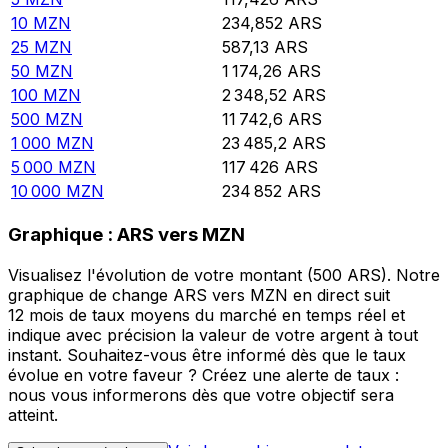
10
MZN
234,852
ARS
25
MZN
587,13
ARS
50
MZN
1 174,26
ARS
100
MZN
2 348,52
ARS
500
MZN
11 742,6
ARS
1 000
MZN
23 485,2
ARS
5 000
MZN
117 426
ARS
10 000
MZN
234 852
ARS
Graphique : ARS vers MZN
Visualisez l'évolution de votre montant (500 ARS). Notre
graphique de change ARS vers MZN en direct suit
12 mois de taux moyens du marché en temps réel et
indique avec précision la valeur de votre argent à tout
instant. Souhaitez-vous être informé dès que le taux
évolue en votre faveur ? Créez une alerte de taux :
nous vous informerons dès que votre objectif sera
atteint.