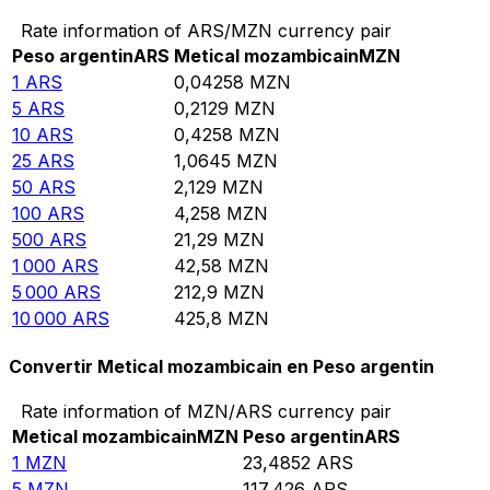
Rate information of ARS/MZN currency pair
Peso argentin
ARS
Metical mozambicain
MZN
1
ARS
0,04258
MZN
5
ARS
0,2129
MZN
10
ARS
0,4258
MZN
25
ARS
1,0645
MZN
50
ARS
2,129
MZN
100
ARS
4,258
MZN
500
ARS
21,29
MZN
1 000
ARS
42,58
MZN
5 000
ARS
212,9
MZN
10 000
ARS
425,8
MZN
Convertir Metical mozambicain en Peso argentin
Rate information of MZN/ARS currency pair
Metical mozambicain
MZN
Peso argentin
ARS
1
MZN
23,4852
ARS
5
MZN
117,426
ARS