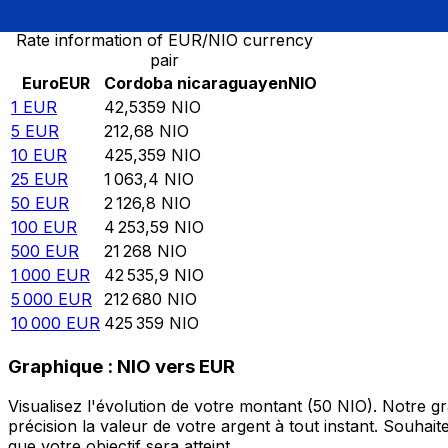
Rate information of EUR/NIO currency
pair
Euro
EUR
Cordoba nicaraguayen
NIO
1
EUR
42,5359
NIO
5
EUR
212,68
NIO
10
EUR
425,359
NIO
25
EUR
1 063,4
NIO
50
EUR
2 126,8
NIO
100
EUR
4 253,59
NIO
500
EUR
21 268
NIO
1 000
EUR
42 535,9
NIO
5 000
EUR
212 680
NIO
10 000
EUR
425 359
NIO
Graphique : NIO vers EUR
Visualisez l'évolution de votre montant (50 NIO). Notre 
précision la valeur de votre argent à tout instant. Souha
que votre objectif sera atteint.