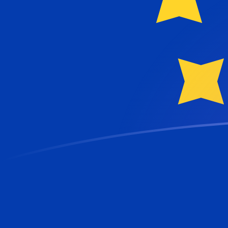
Le taux de change de NIO vers EUR au
Convertir Cordoba nicaraguayen en Euro
Rate information of NIO/EUR currency pair
Cordoba nicaraguayen
NIO
Euro
EUR
1
NIO
0,0235095
EUR
5
NIO
0,117548
EUR
10
NIO
0,235095
EUR
25
NIO
0,587738
EUR
50
NIO
1,17548
EUR
100
NIO
2,35095
EUR
500
NIO
11,7548
EUR
1 000
NIO
23,5095
EUR
5 000
NIO
117,548
EUR
10 000
NIO
235,095
EUR
Convertir Euro en Cordoba nicaraguayen