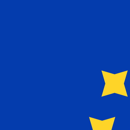
€
EUR
-
Euro
1.00
NIO
=
0,
023509
EUR
Taux interbancaire à 22:38 UTC
Parlez avec un expert en devises dès aujourd'hui.
Nous p
Planifier un appel
Nous utilisons le taux moyen du marché pour notre conve
Connectez-vous pour voir les taux d'envoi
Saviez-vous que vous pouvez envoyer de l'argent à l'étr
Inscrivez-vous aujourd'hui