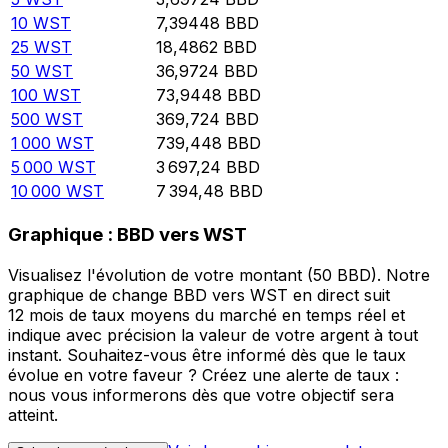
10
WST
7,39448
BBD
25
WST
18,4862
BBD
50
WST
36,9724
BBD
100
WST
73,9448
BBD
500
WST
369,724
BBD
1 000
WST
739,448
BBD
5 000
WST
3 697,24
BBD
10 000
WST
7 394,48
BBD
Graphique : BBD vers WST
Visualisez l'évolution de votre montant (50 BBD). Notre
graphique de change BBD vers WST en direct suit
12 mois de taux moyens du marché en temps réel et
indique avec précision la valeur de votre argent à tout
instant. Souhaitez-vous être informé dès que le taux
évolue en votre faveur ? Créez une alerte de taux :
nous vous informerons dès que votre objectif sera
atteint.