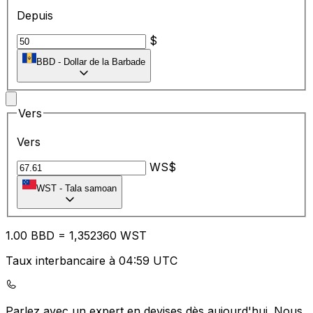
Depuis
$
BBD
-
Dollar de la Barbade
Vers
Vers
WS$
WST
-
Tala samoan
1.00
BBD
=
1,
352360
WST
Taux interbancaire à 04:59 UTC
Parlez avec un expert en devises dès aujourd'hui.
Nous