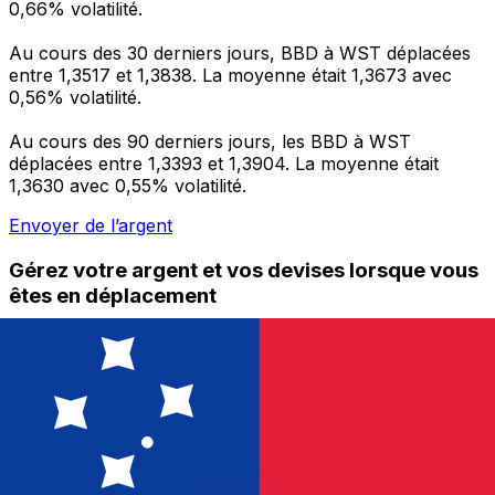
0,66% volatilité.
Au cours des 30 derniers jours, BBD à WST déplacées
entre 1,3517 et 1,3838. La moyenne était 1,3673 avec
0,56% volatilité.
Au cours des 90 derniers jours, les BBD à WST
déplacées entre 1,3393 et 1,3904. La moyenne était
1,3630 avec 0,55% volatilité.
Envoyer de l’argent
Gérez votre argent et vos devises lorsque vous
êtes en déplacement
L'application Xe réunit toutes les fonctionnalités
nécessaires pour vos transferts d'argent internationaux
et la gestion de vos devises. Convertissez des devises,
programmez des alertes de taux et transférez de
l'argent à l'étranger sans frais cachés. Téléchargez
l'application dès aujourd'hui !