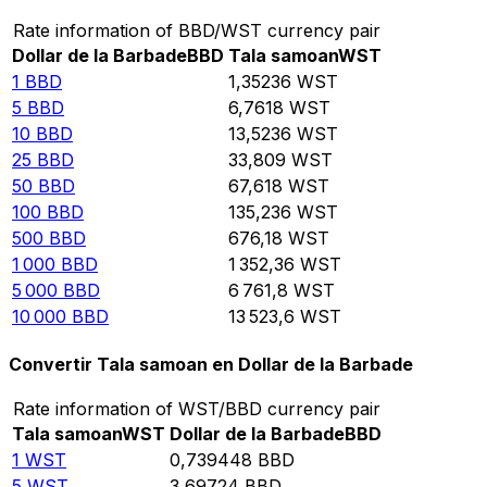
Rate information of BBD/WST currency pair
Dollar de la Barbade
BBD
Tala samoan
WST
1
BBD
1,35236
WST
5
BBD
6,7618
WST
10
BBD
13,5236
WST
25
BBD
33,809
WST
50
BBD
67,618
WST
100
BBD
135,236
WST
500
BBD
676,18
WST
1 000
BBD
1 352,36
WST
5 000
BBD
6 761,8
WST
10 000
BBD
13 523,6
WST
Convertir Tala samoan en Dollar de la Barbade
Rate information of WST/BBD currency pair
Tala samoan
WST
Dollar de la Barbade
BBD
1
WST
0,739448
BBD
5
WST
3,69724
BBD