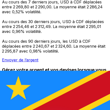
Au cours des 7 derniers jours, USD à CDF déplacées
entre 2 269,80 et 2 290,00. La moyenne était 2 286,24
avec 0,52% volatilité.
Au cours des 30 derniers jours, USD à CDF déplacées
entre 2 254,46 et 2 312,49. La moyenne était 2 295,01
avec 0,96% volatilité.
Au cours des 90 derniers jours, les USD à CDF
déplacées entre 2 240,67 et 2 324,60. La moyenne était
2 295,87 avec 0,98% volatilité.
Envoyer de l’argent
Gérez votre argent et vos devises lorsque vous
êtes en déplacement
L'application Xe réunit toutes les fonctionnalités
nécessaires pour vos transferts d'argent internationaux
et la gestion de vos devises. Convertissez des devises,
programmez des alertes de taux et transférez de
l'argent à l'étranger sans frais cachés. Téléchargez
l'application dès aujourd'hui !