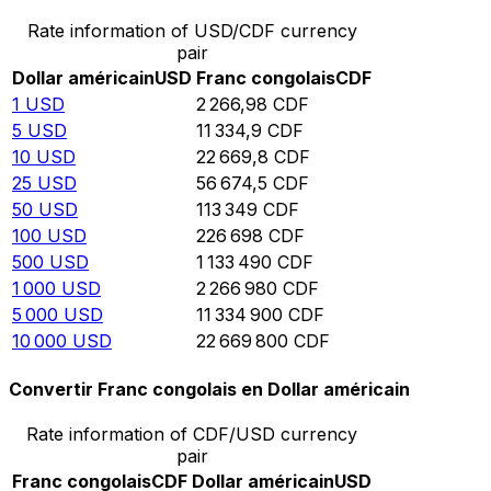
Rate information of USD/CDF currency
pair
Dollar américain
USD
Franc congolais
CDF
1
USD
2 266,98
CDF
5
USD
11 334,9
CDF
10
USD
22 669,8
CDF
25
USD
56 674,5
CDF
50
USD
113 349
CDF
100
USD
226 698
CDF
500
USD
1 133 490
CDF
1 000
USD
2 266 980
CDF
5 000
USD
11 334 900
CDF
10 000
USD
22 669 800
CDF
Convertir Franc congolais en Dollar américain
Rate information of CDF/USD currency
pair
Franc congolais
CDF
Dollar américain
USD