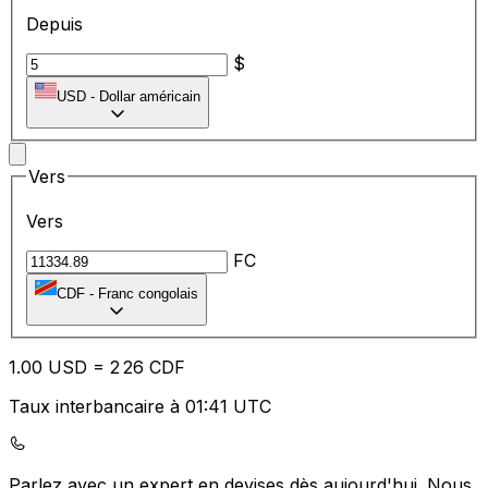
Depuis
$
USD
-
Dollar américain
Vers
Vers
FC
CDF
-
Franc congolais
1.00
USD
=
2
26
CDF
Taux interbancaire à 01:41 UTC
Parlez avec un expert en devises dès aujourd'hui.
Nous