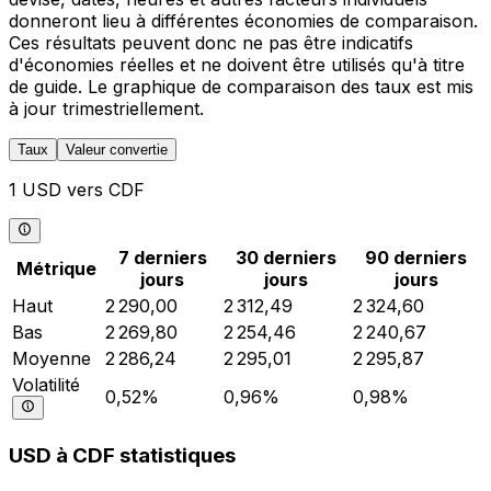
donneront lieu à différentes économies de comparaison.
Ces résultats peuvent donc ne pas être indicatifs
d'économies réelles et ne doivent être utilisés qu'à titre
de guide. Le graphique de comparaison des taux est mis
à jour trimestriellement.
Taux
Valeur convertie
1 USD vers CDF
7 derniers
30 derniers
90 derniers
Métrique
jours
jours
jours
Haut
2 290,00
2 312,49
2 324,60
Bas
2 269,80
2 254,46
2 240,67
Moyenne
2 286,24
2 295,01
2 295,87
Volatilité
0,52%
0,96%
0,98%
USD à CDF statistiques