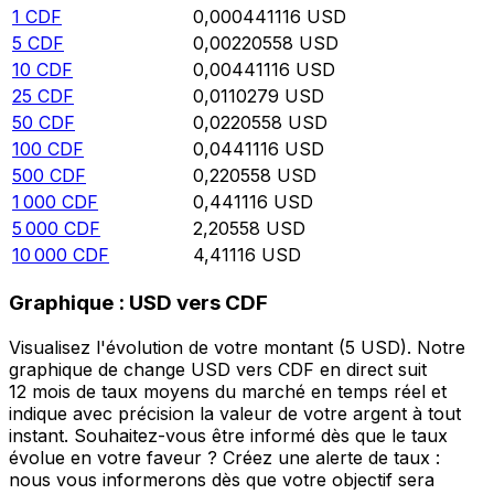
1
CDF
0,000441116
USD
5
CDF
0,00220558
USD
10
CDF
0,00441116
USD
25
CDF
0,0110279
USD
50
CDF
0,0220558
USD
100
CDF
0,0441116
USD
500
CDF
0,220558
USD
1 000
CDF
0,441116
USD
5 000
CDF
2,20558
USD
10 000
CDF
4,41116
USD
Graphique : USD vers CDF
Visualisez l'évolution de votre montant (5 USD). Notre
graphique de change USD vers CDF en direct suit
12 mois de taux moyens du marché en temps réel et
indique avec précision la valeur de votre argent à tout
instant. Souhaitez-vous être informé dès que le taux
évolue en votre faveur ? Créez une alerte de taux :
nous vous informerons dès que votre objectif sera