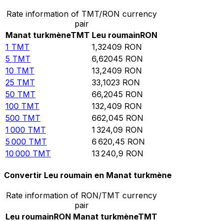
Rate information of TMT/RON currency
pair
Manat turkmène
TMT
Leu roumain
RON
1
TMT
1,32409
RON
5
TMT
6,62045
RON
10
TMT
13,2409
RON
25
TMT
33,1023
RON
50
TMT
66,2045
RON
100
TMT
132,409
RON
500
TMT
662,045
RON
1 000
TMT
1 324,09
RON
5 000
TMT
6 620,45
RON
10 000
TMT
13 240,9
RON
Convertir Leu roumain en Manat turkmène
Rate information of RON/TMT currency
pair
Leu roumain
RON
Manat turkmène
TMT