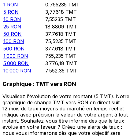
1
RON
0,755235
TMT
5
RON
3,77618
TMT
10
RON
7,55235
TMT
25
RON
18,8809
TMT
50
RON
37,7618
TMT
100
RON
75,5235
TMT
500
RON
377,618
TMT
1 000
RON
755,235
TMT
5 000
RON
3 776,18
TMT
10 000
RON
7 552,35
TMT
Graphique : TMT vers RON
Visualisez l'évolution de votre montant (5 TMT). Notre
graphique de change TMT vers RON en direct suit
12 mois de taux moyens du marché en temps réel et
indique avec précision la valeur de votre argent à tout
instant. Souhaitez-vous être informé dès que le taux
évolue en votre faveur ? Créez une alerte de taux :
nous vous informerons dès que votre objectif sera