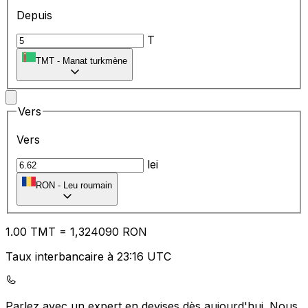
Depuis
T
TMT
-
Manat turkmène
Vers
Vers
lei
RON
-
Leu roumain
1.00
TMT
=
1,
324090
RON
Taux interbancaire à 23:16 UTC
Parlez avec un expert en devises dès aujourd'hui.
Nous