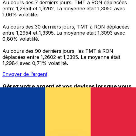
Au cours des 7 derniers jours, TMT à RON déplacées
entre 1,2954 et 1,3262. La moyenne était 1,3050 avec
1,06% volatilité.
Au cours des 30 derniers jours, TMT à RON déplacées
entre 1,2954 et 1,3395. La moyenne était 1,3093 avec
0,80% volatilité.
Au cours des 90 derniers jours, les TMT à RON
déplacées entre 1,2602 et 1,3395. La moyenne était
1,2984 avec 0,71% volatilité.
Envoyer de l’argent
Gérez votre argent et vos devises lorsque vous
êtes en déplacement
L'application Xe réunit toutes les fonctionnalités
nécessaires pour vos transferts d'argent internationaux
et la gestion de vos devises. Convertissez des devises,
programmez des alertes de taux et transférez de
l'argent à l'étranger sans frais cachés. Téléchargez
l'application dès aujourd'hui !