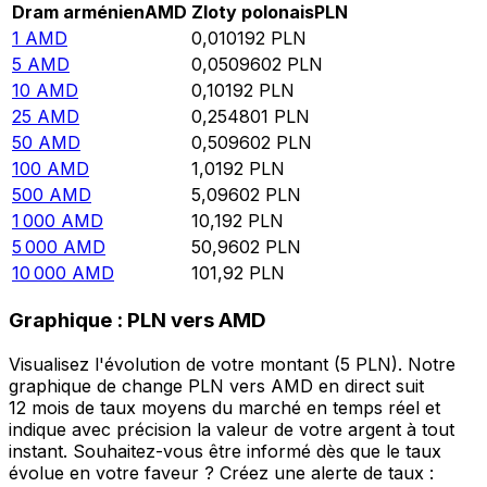
Dram arménien
AMD
Zloty polonais
PLN
1
AMD
0,010192
PLN
5
AMD
0,0509602
PLN
10
AMD
0,10192
PLN
25
AMD
0,254801
PLN
50
AMD
0,509602
PLN
100
AMD
1,0192
PLN
500
AMD
5,09602
PLN
1 000
AMD
10,192
PLN
5 000
AMD
50,9602
PLN
10 000
AMD
101,92
PLN
Graphique : PLN vers AMD
Visualisez l'évolution de votre montant (5 PLN). Notre
graphique de change PLN vers AMD en direct suit
12 mois de taux moyens du marché en temps réel et
indique avec précision la valeur de votre argent à tout
instant. Souhaitez-vous être informé dès que le taux
évolue en votre faveur ? Créez une alerte de taux :