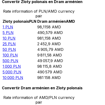
Convertir Zloty polonais en Dram arménien
Rate information of PLN/AMD currency
pair
Zloty polonais
PLN
Dram arménien
AMD
1
PLN
98,1158
AMD
5
PLN
490,579
AMD
10
PLN
981,158
AMD
25
PLN
2 452,9
AMD
50
PLN
4 905,79
AMD
100
PLN
9 811,58
AMD
500
PLN
49 057,9
AMD
1 000
PLN
98 115,8
AMD
5 000
PLN
490 579
AMD
10 000
PLN
981 158
AMD
Convertir Dram arménien en Zloty polonais
Rate information of AMD/PLN currency
pair