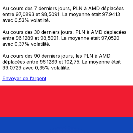
Au cours des 7 derniers jours, PLN à AMD déplacées
entre 97,0893 et 98,5091. La moyenne était 97,9413
avec 0,53% volatilité.
Au cours des 30 derniers jours, PLN à AMD déplacées
entre 96,1289 et 98,5091. La moyenne était 97,0520
avec 0,37% volatilité.
Au cours des 90 derniers jours, les PLN à AMD
déplacées entre 96,1289 et 102,75. La moyenne était
99,0729 avec 0,35% volatilité.
Envoyer de l’argent
Gérez votre argent et vos devises lorsque vous
êtes en déplacement
L'application Xe réunit toutes les fonctionnalités
nécessaires pour vos transferts d'argent internationaux
et la gestion de vos devises. Convertissez des devises,
programmez des alertes de taux et transférez de
l'argent à l'étranger sans frais cachés. Téléchargez