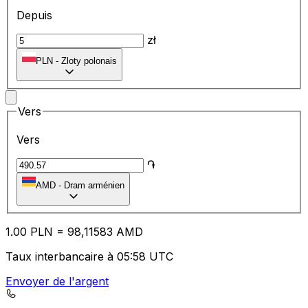
Depuis
zł
PLN
-
Zloty polonais
Vers
Vers
֏
AMD
-
Dram arménien
1.00
PLN
=
98
,11583
AMD
Taux interbancaire à 05:58 UTC
Envoyer de l'argent