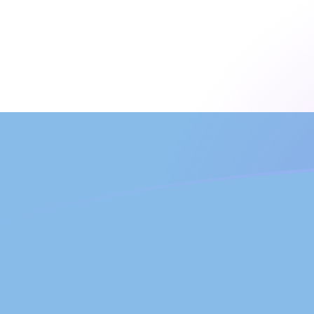
Le taux de change de LUF vers ARS a
Convertir Franc luxembourgeois en Peso argentin
Rate information of LUF/ARS currency pair
Franc luxembourgeois
LUF
Peso argentin
ARS
1
LUF
42,8816
ARS
5
LUF
214,408
ARS
10
LUF
428,816
ARS
25
LUF
1 072,04
ARS
50
LUF
2 144,08
ARS
100
LUF
4 288,16
ARS
500
LUF
21 440,8
ARS
1 000
LUF
42 881,6
ARS
5 000
LUF
214 408
ARS
10 000
LUF
428 816
ARS