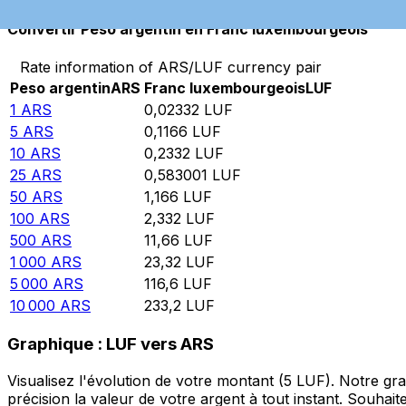
Convertir Peso argentin en Franc luxembourgeois
Rate information of ARS/LUF currency pair
Peso argentin
ARS
Franc luxembourgeois
LUF
1
ARS
0,02332
LUF
5
ARS
0,1166
LUF
10
ARS
0,2332
LUF
25
ARS
0,583001
LUF
50
ARS
1,166
LUF
100
ARS
2,332
LUF
500
ARS
11,66
LUF
1 000
ARS
23,32
LUF
5 000
ARS
116,6
LUF
10 000
ARS
233,2
LUF
Graphique : LUF vers ARS
Visualisez l'évolution de votre montant (5 LUF). Notre g
précision la valeur de votre argent à tout instant. Souha