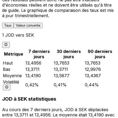
d'économies réelles et ne doivent être utilisés qu'à titre
de guide. Le graphique de comparaison des taux est mis
à jour trimestriellement.
Taux
Valeur convertie
1 JOD vers SEK
7 derniers
30 derniers
90 derniers
Métrique
jours
jours
jours
Haut
13,4956
13,7653
13,7653
Bas
13,3711
13,3711
12,9976
Moyenne
13,4190
13,5877
13,4367
Volatilité
0,42%
0,41%
0,44%
JOD à SEK statistiques
Au cours des 7 derniers jours, JOD à SEK déplacées
entre 13,3711 et 13,4956. La moyenne était 13,4190 avec