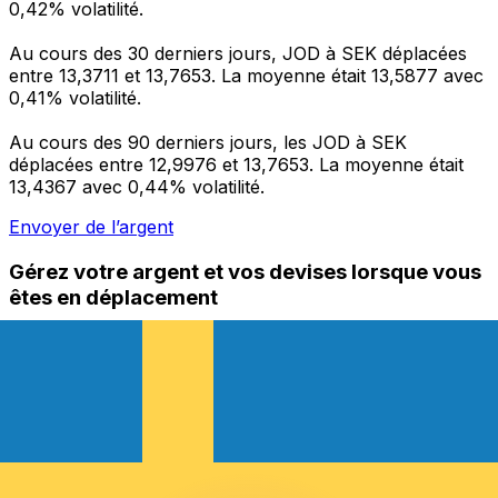
0,42% volatilité.
Au cours des 30 derniers jours, JOD à SEK déplacées
entre 13,3711 et 13,7653. La moyenne était 13,5877 avec
0,41% volatilité.
Au cours des 90 derniers jours, les JOD à SEK
déplacées entre 12,9976 et 13,7653. La moyenne était
13,4367 avec 0,44% volatilité.
Envoyer de l’argent
Gérez votre argent et vos devises lorsque vous
êtes en déplacement
L'application Xe réunit toutes les fonctionnalités
nécessaires pour vos transferts d'argent internationaux
et la gestion de vos devises. Convertissez des devises,
programmez des alertes de taux et transférez de
l'argent à l'étranger sans frais cachés. Téléchargez
l'application dès aujourd'hui !