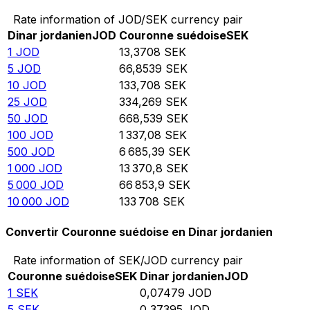
Rate information of JOD/SEK currency pair
Dinar jordanien
JOD
Couronne suédoise
SEK
1
JOD
13,3708
SEK
5
JOD
66,8539
SEK
10
JOD
133,708
SEK
25
JOD
334,269
SEK
50
JOD
668,539
SEK
100
JOD
1 337,08
SEK
500
JOD
6 685,39
SEK
1 000
JOD
13 370,8
SEK
5 000
JOD
66 853,9
SEK
10 000
JOD
133 708
SEK
Convertir Couronne suédoise en Dinar jordanien
Rate information of SEK/JOD currency pair
Couronne suédoise
SEK
Dinar jordanien
JOD
1
SEK
0,07479
JOD
5
SEK
0,37395
JOD