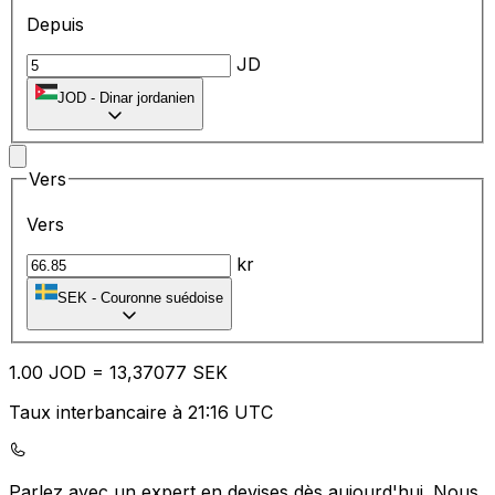
Depuis
JD
JOD
-
Dinar jordanien
Vers
Vers
kr
SEK
-
Couronne suédoise
1.00
JOD
=
13
,37077
SEK
Taux interbancaire à 21:16 UTC
Parlez avec un expert en devises dès aujourd'hui.
Nous