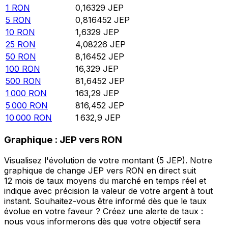
1
RON
0,16329
JEP
5
RON
0,816452
JEP
10
RON
1,6329
JEP
25
RON
4,08226
JEP
50
RON
8,16452
JEP
100
RON
16,329
JEP
500
RON
81,6452
JEP
1 000
RON
163,29
JEP
5 000
RON
816,452
JEP
10 000
RON
1 632,9
JEP
Graphique : JEP vers RON
Visualisez l'évolution de votre montant (5 JEP). Notre
graphique de change JEP vers RON en direct suit
12 mois de taux moyens du marché en temps réel et
indique avec précision la valeur de votre argent à tout
instant. Souhaitez-vous être informé dès que le taux
évolue en votre faveur ? Créez une alerte de taux :
nous vous informerons dès que votre objectif sera