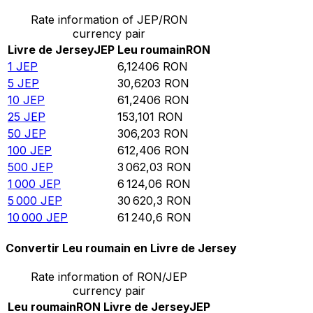
Rate information of JEP/RON
currency pair
Livre de Jersey
JEP
Leu roumain
RON
1
JEP
6,12406
RON
5
JEP
30,6203
RON
10
JEP
61,2406
RON
25
JEP
153,101
RON
50
JEP
306,203
RON
100
JEP
612,406
RON
500
JEP
3 062,03
RON
1 000
JEP
6 124,06
RON
5 000
JEP
30 620,3
RON
10 000
JEP
61 240,6
RON
Convertir Leu roumain en Livre de Jersey
Rate information of RON/JEP
currency pair
Leu roumain
RON
Livre de Jersey
JEP