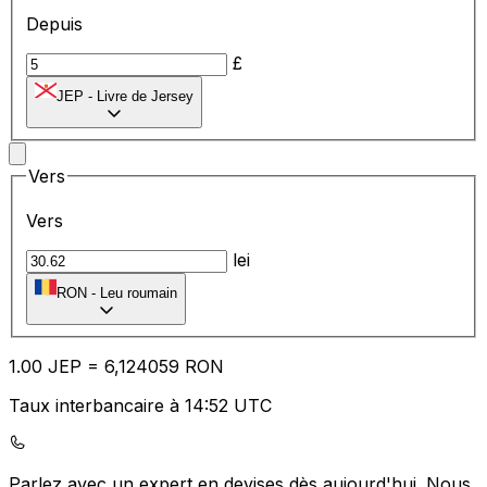
Depuis
£
JEP
-
Livre de Jersey
Vers
Vers
lei
RON
-
Leu roumain
1.00
JEP
=
6,
124059
RON
Taux interbancaire à 14:52 UTC
Parlez avec un expert en devises dès aujourd'hui.
Nous