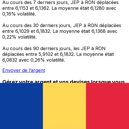
Au cours des 7 derniers jours, JEP à RON déplacées
entre 6,1153 et 6,1362. La moyenne était 6,1280 avec
0,16% volatilité.
Au cours des 30 derniers jours, JEP à RON déplacées
entre 6,1029 et 6,1832. La moyenne était 6,1368 avec
0,22% volatilité.
Au cours des 90 derniers jours, les JEP à RON
déplacées entre 5,9102 et 6,1832. La moyenne était
6,0832 avec 0,26% volatilité.
Envoyer de l’argent
Gérez votre argent et vos devises lorsque vous
êtes en déplacement
L'application Xe réunit toutes les fonctionnalités
nécessaires pour vos transferts d'argent internationaux
et la gestion de vos devises. Convertissez des devises,
programmez des alertes de taux et transférez de
l'argent à l'étranger sans frais cachés. Téléchargez
l'application dès aujourd'hui !