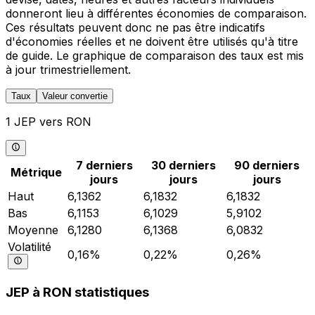
donneront lieu à différentes économies de comparaison.
Ces résultats peuvent donc ne pas être indicatifs
d'économies réelles et ne doivent être utilisés qu'à titre
de guide. Le graphique de comparaison des taux est mis
à jour trimestriellement.
Taux
Valeur convertie
1 JEP vers RON
7 derniers
30 derniers
90 derniers
Métrique
jours
jours
jours
Haut
6,1362
6,1832
6,1832
Bas
6,1153
6,1029
5,9102
Moyenne
6,1280
6,1368
6,0832
Volatilité
0,16%
0,22%
0,26%
JEP à RON statistiques