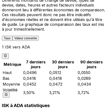
Différents montants de change de devise, types de
devise, dates, heures et autres facteurs individuels
donneront lieu à différentes économies de comparaison.
Ces résultats peuvent donc ne pas être indicatifs
d'économies réelles et ne doivent être utilisés qu'à titre
de guide. Le graphique de comparaison des taux est mis
à jour trimestriellement.
Taux
Valeur convertie
1 ISK vers ADA
7 derniers
30 derniers
90 derniers
Métrique
jours
jours
jours
Haut
0,0496
0,0512
0,0550
Bas
0,0418
0,0418
0,0289
Moyenne
0,0452
0,0472
0,0434
Volatilité
3,50%
3,21%
3,72%
ISK à ADA statistiques