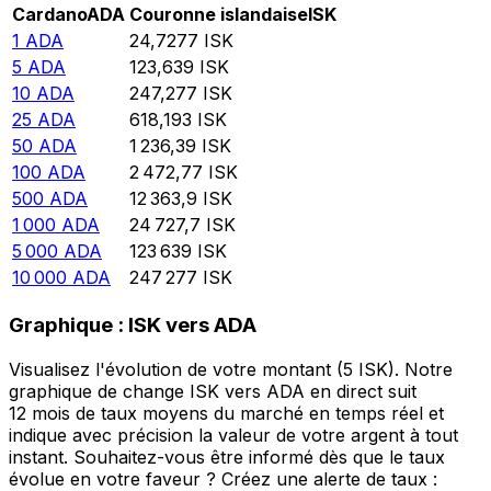
Cardano
ADA
Couronne islandaise
ISK
1
ADA
24,7277
ISK
5
ADA
123,639
ISK
10
ADA
247,277
ISK
25
ADA
618,193
ISK
50
ADA
1 236,39
ISK
100
ADA
2 472,77
ISK
500
ADA
12 363,9
ISK
1 000
ADA
24 727,7
ISK
5 000
ADA
123 639
ISK
10 000
ADA
247 277
ISK
Graphique : ISK vers ADA
Visualisez l'évolution de votre montant (5 ISK). Notre
graphique de change ISK vers ADA en direct suit
12 mois de taux moyens du marché en temps réel et
indique avec précision la valeur de votre argent à tout
instant. Souhaitez-vous être informé dès que le taux
évolue en votre faveur ? Créez une alerte de taux :