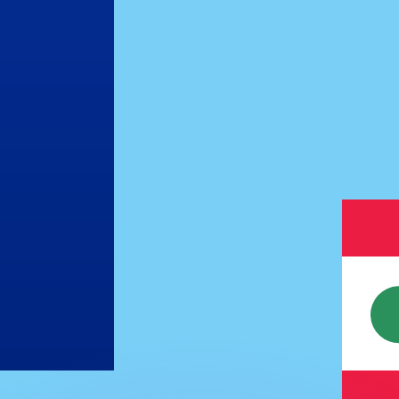
ouvons battre les taux des concurrents.
rtisseur. Ceci est fourni à titre informatif uniquement. Vo
anger avec Xe ?