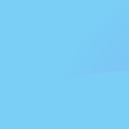
Le taux de change de FJD vers GHC a
Convertir Dollar fidjien en Cédi ghanéen
Rate information of FJD/GHC
currency pair
Dollar fidjien
FJD
Cédi ghanéen
GHC
1
FJD
53 217,9
GHC
5
FJD
266 089
GHC
10
FJD
532 179
GHC
25
FJD
1 330 450
GHC
50
FJD
2 660 890
GHC
100
FJD
5 321 790
GHC
500
FJD
26 608 900
GHC
1 000
FJD
53 217 900
GHC
5 000
FJD
266 089 000
GHC