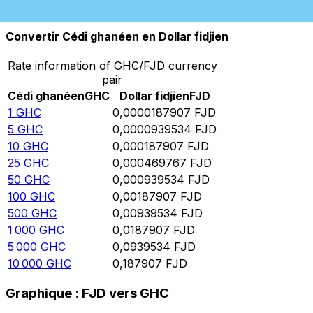
10 000
FJD
532 179 000
GHC
Convertir Cédi ghanéen en Dollar fidjien
Rate information of GHC/FJD currency
pair
Cédi ghanéen
GHC
Dollar fidjien
FJD
1
GHC
0,0000187907
FJD
5
GHC
0,0000939534
FJD
10
GHC
0,000187907
FJD
25
GHC
0,000469767
FJD
50
GHC
0,000939534
FJD
100
GHC
0,00187907
FJD
500
GHC
0,00939534
FJD
1 000
GHC
0,0187907
FJD
5 000
GHC
0,0939534
FJD
10 000
GHC
0,187907
FJD
Graphique : FJD vers GHC