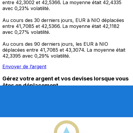
entre 42,3002 et 42,5366. La moyenne était 42,4335
avec 0,23% volatilité.
Au cours des 30 derniers jours, EUR à NIO déplacées
entre 41,7085 et 42,5366. La moyenne était 42,1182
avec 0,27% volatilité.
Au cours des 90 derniers jours, les EUR à NIO
déplacées entre 41,7085 et 43,3074. La moyenne était
42,3395 avec 0,29% volatilité.
Envoyer de l’argent
Gérez votre argent et vos devises lorsque vous
êtes en déplacement
L'application Xe réunit toutes les fonctionnalités
nécessaires pour vos transferts d'argent internationaux
et la gestion de vos devises. Convertissez des devises,
programmez des alertes de taux et transférez de
l'argent à l'étranger sans frais cachés. Téléchargez
l'application dès aujourd'hui !