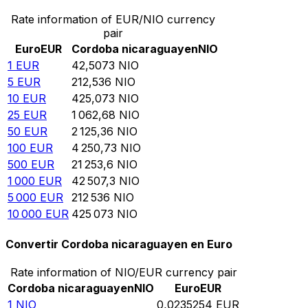
Rate information of EUR/NIO currency
pair
Euro
EUR
Cordoba nicaraguayen
NIO
1
EUR
42,5073
NIO
5
EUR
212,536
NIO
10
EUR
425,073
NIO
25
EUR
1 062,68
NIO
50
EUR
2 125,36
NIO
100
EUR
4 250,73
NIO
500
EUR
21 253,6
NIO
1 000
EUR
42 507,3
NIO
5 000
EUR
212 536
NIO
10 000
EUR
425 073
NIO
Convertir Cordoba nicaraguayen en Euro
Rate information of NIO/EUR currency pair
Cordoba nicaraguayen
NIO
Euro
EUR
1
NIO
0,0235254
EUR