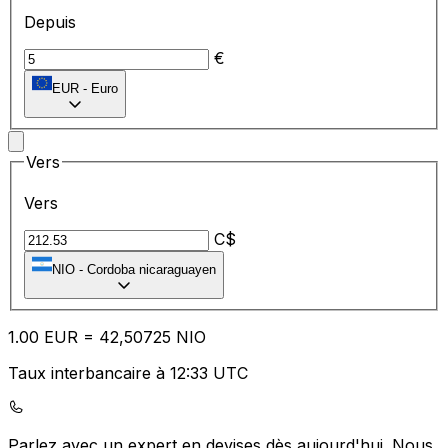
Depuis
€
EUR
-
Euro
Vers
Vers
C$
NIO
-
Cordoba nicaraguayen
1.00
EUR
=
42
,50725
NIO
Taux interbancaire à 12:33 UTC
Parlez avec un expert en devises dès aujourd'hui.
Nous