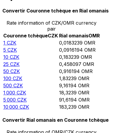
Convertir Couronne tchèque en Rial omanais
Rate information of CZK/OMR currency
pair
Couronne tchèque
CZK
Rial omanais
OMR
1
CZK
0,0183239
OMR
5
CZK
0,0916194
OMR
10
CZK
0,183239
OMR
25
CZK
0,458097
OMR
50
CZK
0,916194
OMR
100
CZK
1,83239
OMR
500
CZK
9,16194
OMR
1 000
CZK
18,3239
OMR
5 000
CZK
91,6194
OMR
10 000
CZK
183,239
OMR
Convertir Rial omanais en Couronne tchèque
Rate information of OMR/CZK currency