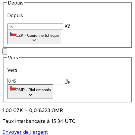
Depuis
Depuis
Kč
CZK
-
Couronne tchèque
Vers
Vers
﷼
OMR
-
Rial omanais
1.00
CZK
=
0,
018323
OMR
Taux interbancaire à 15:34 UTC
Envoyer de l'argent