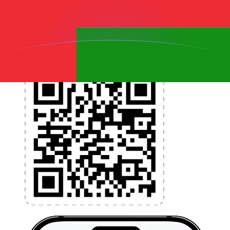
programmez des alertes de taux et transférez de
l'argent à l'étranger sans frais cachés. Téléchargez
l'application dès aujourd'hui !