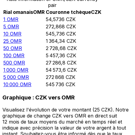
pair
Rial omanais
OMR
Couronne tchèque
CZK
1
OMR
54,5736
CZK
5
OMR
272,868
CZK
10
OMR
545,736
CZK
25
OMR
1 364,34
CZK
50
OMR
2 728,68
CZK
100
OMR
5 457,36
CZK
500
OMR
27 286,8
CZK
1 000
OMR
54 573,6
CZK
5 000
OMR
272 868
CZK
10 000
OMR
545 736
CZK
Graphique : CZK vers OMR
Visualisez l'évolution de votre montant (25 CZK). Notre
graphique de change CZK vers OMR en direct suit
12 mois de taux moyens du marché en temps réel et
indique avec précision la valeur de votre argent à tout
instant. Souhaitez-vous être informé dès que le taux