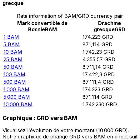
grecque
Rate information of BAM/GRD currency pair
Mark convertible de
Drachme
Bosnie
BAM
grecque
GRD
1
BAM
174,223
GRD
5
BAM
871,114
GRD
10
BAM
1 742,23
GRD
25
BAM
4 355,57
GRD
50
BAM
8 711,14
GRD
100
BAM
17 422,3
GRD
500
BAM
87 111,4
GRD
1 000
BAM
174 223
GRD
5 000
BAM
871 114
GRD
10 000
BAM
1 742 230
GRD
Graphique : GRD vers BAM
Visualisez l'évolution de votre montant (10 000 GRD).
Notre graphique de change GRD vers BAM en direct suit