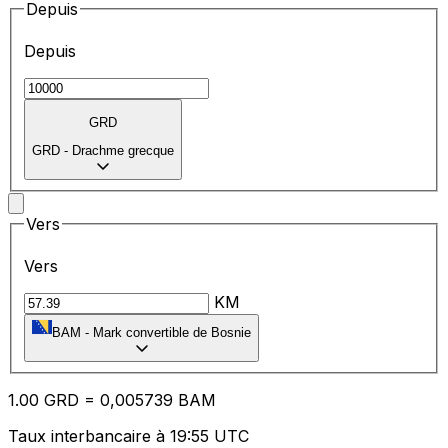
Depuis
Depuis
GRD
GRD
-
Drachme grecque
Vers
Vers
KM
BAM
-
Mark convertible de Bosnie
1.00
GRD
=
0,
005739
BAM
Taux interbancaire à 19:55 UTC