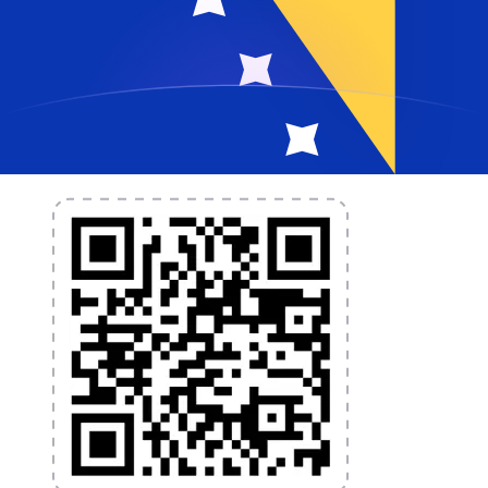
L'application Xe réunit toutes les fonctionnalités
nécessaires pour vos transferts d'argent internationaux
et la gestion de vos devises. Convertissez des devises,
programmez des alertes de taux et transférez de
l'argent à l'étranger sans frais cachés. Téléchargez
l'application dès aujourd'hui !