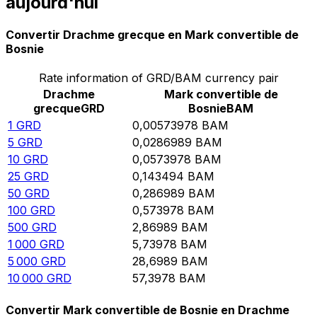
aujourd'hui
Convertir Drachme grecque en Mark convertible de
Bosnie
Rate information of GRD/BAM currency pair
Drachme
Mark convertible de
grecque
GRD
Bosnie
BAM
1
GRD
0,00573978
BAM
5
GRD
0,0286989
BAM
10
GRD
0,0573978
BAM
25
GRD
0,143494
BAM
50
GRD
0,286989
BAM
100
GRD
0,573978
BAM
500
GRD
2,86989
BAM
1 000
GRD
5,73978
BAM
5 000
GRD
28,6989
BAM
10 000
GRD
57,3978
BAM
Convertir Mark convertible de Bosnie en Drachme