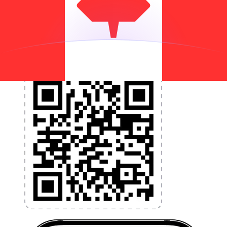
et la gestion de vos devises. Convertissez des devises,
programmez des alertes de taux et transférez de
l'argent à l'étranger sans frais cachés. Téléchargez
l'application dès aujourd'hui !