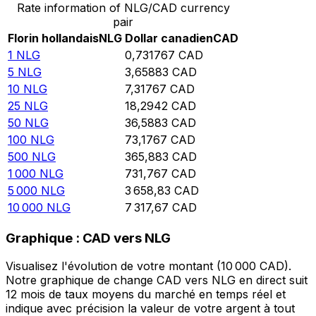
Rate information of NLG/CAD currency
pair
Florin hollandais
NLG
Dollar canadien
CAD
1
NLG
0,731767
CAD
5
NLG
3,65883
CAD
10
NLG
7,31767
CAD
25
NLG
18,2942
CAD
50
NLG
36,5883
CAD
100
NLG
73,1767
CAD
500
NLG
365,883
CAD
1 000
NLG
731,767
CAD
5 000
NLG
3 658,83
CAD
10 000
NLG
7 317,67
CAD
Graphique : CAD vers NLG
Visualisez l'évolution de votre montant (10 000 CAD).
Notre graphique de change CAD vers NLG en direct suit
12 mois de taux moyens du marché en temps réel et
indique avec précision la valeur de votre argent à tout