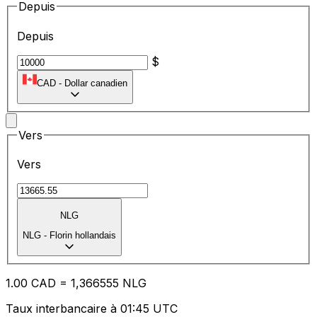
Depuis
Depuis
$
CAD
-
Dollar canadien
Vers
Vers
NLG
NLG
-
Florin hollandais
1.00
CAD
=
1,
366555
NLG
Taux interbancaire à 01:45 UTC