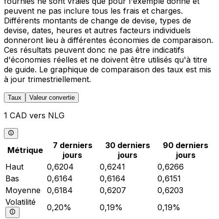
fournies ne sont vraies que pour l'exemple donné et
peuvent ne pas inclure tous les frais et charges.
Différents montants de change de devise, types de
devise, dates, heures et autres facteurs individuels
donneront lieu à différentes économies de comparaison.
Ces résultats peuvent donc ne pas être indicatifs
d'économies réelles et ne doivent être utilisés qu'à titre
de guide. Le graphique de comparaison des taux est mis
à jour trimestriellement.
Taux
Valeur convertie
1 CAD vers NLG
7 derniers
30 derniers
90 derniers
Métrique
jours
jours
jours
Haut
0,6204
0,6241
0,6266
Bas
0,6164
0,6164
0,6151
Moyenne
0,6184
0,6207
0,6203
Volatilité
0,20%
0,19%
0,19%