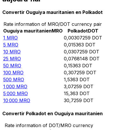
Convertir Ouguiya mauritanien en Polkadot
Rate information of MRO/DOT currency pair
Ouguiya mauritanien
MRO
Polkadot
DOT
1
MRO
0,00307259
DOT
5
MRO
0,015363
DOT
10
MRO
0,0307259
DOT
25
MRO
0,0768148
DOT
50
MRO
0,15363
DOT
100
MRO
0,307259
DOT
500
MRO
1,5363
DOT
1 000
MRO
3,07259
DOT
5 000
MRO
15,363
DOT
10 000
MRO
30,7259
DOT
Convertir Polkadot en Ouguiya mauritanien
Rate information of DOT/MRO currency