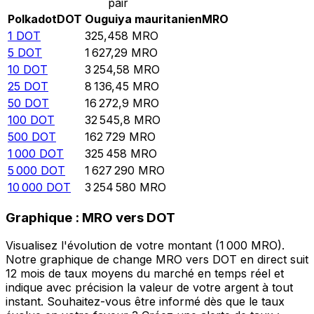
pair
Polkadot
DOT
Ouguiya mauritanien
MRO
1
DOT
325,458
MRO
5
DOT
1 627,29
MRO
10
DOT
3 254,58
MRO
25
DOT
8 136,45
MRO
50
DOT
16 272,9
MRO
100
DOT
32 545,8
MRO
500
DOT
162 729
MRO
1 000
DOT
325 458
MRO
5 000
DOT
1 627 290
MRO
10 000
DOT
3 254 580
MRO
Graphique : MRO vers DOT
Visualisez l'évolution de votre montant (1 000 MRO).
Notre graphique de change MRO vers DOT en direct suit
12 mois de taux moyens du marché en temps réel et
indique avec précision la valeur de votre argent à tout
instant. Souhaitez-vous être informé dès que le taux