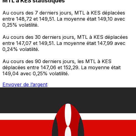
MTL à KES statistiques
Au cours des 7 derniers jours, MTL à KES déplacées
entre 148,72 et 149,51. La moyenne était 149,10 avec
0,25% volatilité.
Au cours des 30 derniers jours, MTL à KES déplacées
entre 147,07 et 149,51. La moyenne était 147,99 avec
0,24% volatilité.
Au cours des 90 derniers jours, les MTL à KES
déplacées entre 147,06 et 152,29. La moyenne était
149,04 avec 0,25% volatilité.
Envoyer de l’argent
Gérez votre argent et vos devises lorsque vous
êtes en déplacement
L'application Xe réunit toutes les fonctionnalités
nécessaires pour vos transferts d'argent internationaux
et la gestion de vos devises. Convertissez des devises,
programmez des alertes de taux et transférez de