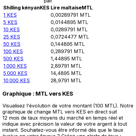
pair
Shilling kényan
KES
Lire maltaise
MTL
1
KES
0,00289791
MTL
5
KES
0,0144895
MTL
10
KES
0,0289791
MTL
25
KES
0,0724477
MTL
50
KES
0,144895
MTL
100
KES
0,289791
MTL
500
KES
1,44895
MTL
1 000
KES
2,89791
MTL
5 000
KES
14,4895
MTL
10 000
KES
28,9791
MTL
Graphique : MTL vers KES
Visualisez l'évolution de votre montant (100 MTL). Notre
graphique de change MTL vers KES en direct suit
12 mois de taux moyens du marché en temps réel et
indique avec précision la valeur de votre argent à tout
instant. Souhaitez-vous être informé dès que le taux