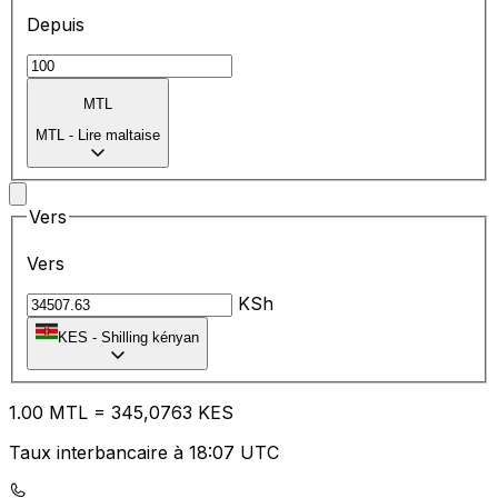
Depuis
MTL
MTL
-
Lire maltaise
Vers
Vers
KSh
KES
-
Shilling kényan
1.00
MTL
=
34
5,0763
KES
Taux interbancaire à 18:07 UTC