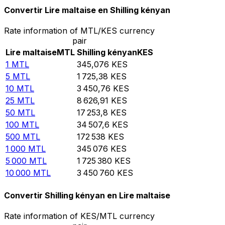
Convertir Lire maltaise en Shilling kényan
Rate information of MTL/KES currency
pair
Lire maltaise
MTL
Shilling kényan
KES
1
MTL
345,076
KES
5
MTL
1 725,38
KES
10
MTL
3 450,76
KES
25
MTL
8 626,91
KES
50
MTL
17 253,8
KES
100
MTL
34 507,6
KES
500
MTL
172 538
KES
1 000
MTL
345 076
KES
5 000
MTL
1 725 380
KES
10 000
MTL
3 450 760
KES
Convertir Shilling kényan en Lire maltaise
Rate information of KES/MTL currency