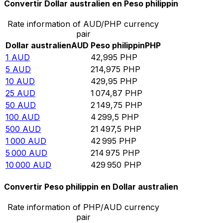
Convertir Dollar australien en Peso philippin
Rate information of AUD/PHP currency
pair
Dollar australien
AUD
Peso philippin
PHP
1
AUD
42,995
PHP
5
AUD
214,975
PHP
10
AUD
429,95
PHP
25
AUD
1 074,87
PHP
50
AUD
2 149,75
PHP
100
AUD
4 299,5
PHP
500
AUD
21 497,5
PHP
1 000
AUD
42 995
PHP
5 000
AUD
214 975
PHP
10 000
AUD
429 950
PHP
Convertir Peso philippin en Dollar australien
Rate information of PHP/AUD currency
pair