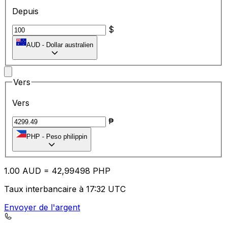
Depuis
$
AUD
-
Dollar australien
Vers
Vers
₱
PHP
-
Peso philippin
1.00
AUD
=
42
,99498
PHP
Taux interbancaire à 17:32 UTC
Envoyer de l'argent