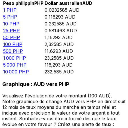
Peso philippin
PHP
Dollar australien
AUD
1
PHP
0,0232585
AUD
5
PHP
0,116293
AUD
10
PHP
0,232585
AUD
25
PHP
0,581463
AUD
50
PHP
1,16293
AUD
100
PHP
2,32585
AUD
500
PHP
11,6293
AUD
1 000
PHP
23,2585
AUD
5 000
PHP
116,293
AUD
10 000
PHP
232,585
AUD
Graphique : AUD vers PHP
Visualisez l'évolution de votre montant (100 AUD).
Notre graphique de change AUD vers PHP en direct suit
12 mois de taux moyens du marché en temps réel et
indique avec précision la valeur de votre argent à tout
instant. Souhaitez-vous être informé dès que le taux
évolue en votre faveur ? Créez une alerte de taux :