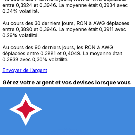
entre 0,3924 et 0,3946. La moyenne était 0,3934 avec
0,34% volatilité.
Au cours des 30 derniers jours, RON à AWG déplacées
entre 0,3890 et 0,3946. La moyenne était 0,3911 avec
0,29% volatilité.
Au cours des 90 derniers jours, les RON à AWG
déplacées entre 0,3881 et 0,4049. La moyenne était
0,3938 avec 0,30% volatilité.
Envoyer de l’argent
Gérez votre argent et vos devises lorsque vous
êtes en déplacement
L'application Xe réunit toutes les fonctionnalités
nécessaires pour vos transferts d'argent internationaux
et la gestion de vos devises. Convertissez des devises,
programmez des alertes de taux et transférez de
l'argent à l'étranger sans frais cachés. Téléchargez
l'application dès aujourd'hui !