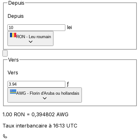
Depuis
Depuis
lei
RON
-
Leu roumain
Vers
Vers
ƒ
AWG
-
Florin d'Aruba ou hollandais
1.00
RON
=
0,
394802
AWG
Taux interbancaire à 16:13 UTC