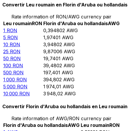
Convertir Leu roumain en Florin d'Aruba ou hollandais
Rate information of RON/AWG currency pair
Leu roumain
RON
Florin d'Aruba ou hollandais
AWG
1
RON
0,394802
AWG
5
RON
1,97401
AWG
10
RON
3,94802
AWG
25
RON
9,87006
AWG
50
RON
19,7401
AWG
100
RON
39,4802
AWG
500
RON
197,401
AWG
1 000
RON
394,802
AWG
5 000
RON
1 974,01
AWG
10 000
RON
3 948,02
AWG
Convertir Florin d'Aruba ou hollandais en Leu roumain
Rate information of AWG/RON currency pair
Florin d'Aruba ou hollandais
AWG
Leu roumain
RON