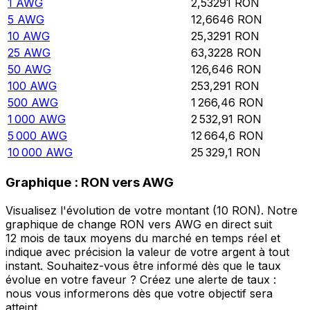
1
AWG
2,53291
RON
5
AWG
12,6646
RON
10
AWG
25,3291
RON
25
AWG
63,3228
RON
50
AWG
126,646
RON
100
AWG
253,291
RON
500
AWG
1 266,46
RON
1 000
AWG
2 532,91
RON
5 000
AWG
12 664,6
RON
10 000
AWG
25 329,1
RON
Graphique : RON vers AWG
Visualisez l'évolution de votre montant (10 RON). Notre
graphique de change RON vers AWG en direct suit
12 mois de taux moyens du marché en temps réel et
indique avec précision la valeur de votre argent à tout
instant. Souhaitez-vous être informé dès que le taux
évolue en votre faveur ? Créez une alerte de taux :
nous vous informerons dès que votre objectif sera
atteint.