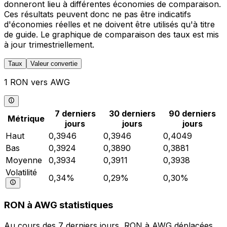
donneront lieu à différentes économies de comparaison.
Ces résultats peuvent donc ne pas être indicatifs
d'économies réelles et ne doivent être utilisés qu'à titre
de guide. Le graphique de comparaison des taux est mis
à jour trimestriellement.
Taux
Valeur convertie
1 RON vers AWG
7 derniers
30 derniers
90 derniers
Métrique
jours
jours
jours
Haut
0,3946
0,3946
0,4049
Bas
0,3924
0,3890
0,3881
Moyenne
0,3934
0,3911
0,3938
Volatilité
0,34%
0,29%
0,30%
RON à AWG statistiques
Au cours des 7 derniers jours, RON à AWG déplacées