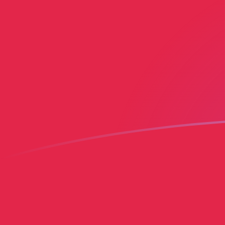
Le taux de change de MGF vers HTG a
Convertir Franc malgache en Gourde haïtienne
Rate information of MGF/HTG currency pair
Franc malgache
MGF
Gourde haïtienne
HTG
1
MGF
0,00609049
HTG
5
MGF
0,0304525
HTG
10
MGF
0,0609049
HTG
25
MGF
0,152262
HTG
50
MGF
0,304525
HTG
100
MGF
0,609049
HTG
500
MGF
3,04525
HTG
1 000
MGF
6,09049
HTG
5 000
MGF
30,4525
HTG
10 000
MGF
60,9049
HTG