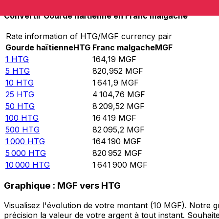
Convertir Gourde haïtienne en Franc malgache
Rate information of HTG/MGF currency pair
Gourde haïtienne
HTG
Franc malgache
MGF
1
HTG
164,19
MGF
5
HTG
820,952
MGF
10
HTG
1 641,9
MGF
25
HTG
4 104,76
MGF
50
HTG
8 209,52
MGF
100
HTG
16 419
MGF
500
HTG
82 095,2
MGF
1 000
HTG
164 190
MGF
5 000
HTG
820 952
MGF
10 000
HTG
1 641 900
MGF
Graphique : MGF vers HTG
Visualisez l'évolution de votre montant (10 MGF). Notre
précision la valeur de votre argent à tout instant. Souha