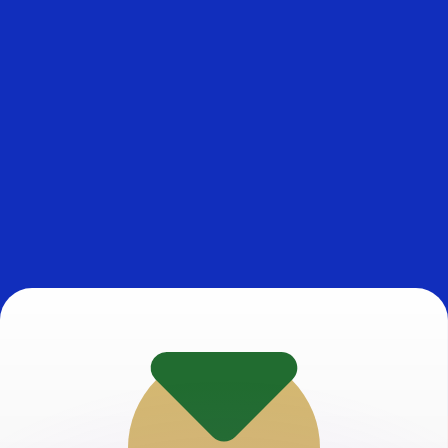
ouvons battre les taux des concurrents.
rtisseur. Ceci est fourni à titre informatif uniquement. Vo
anger avec Xe ?