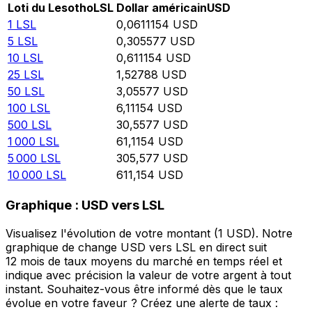
Loti du Lesotho
LSL
Dollar américain
USD
1
LSL
0,0611154
USD
5
LSL
0,305577
USD
10
LSL
0,611154
USD
25
LSL
1,52788
USD
50
LSL
3,05577
USD
100
LSL
6,11154
USD
500
LSL
30,5577
USD
1 000
LSL
61,1154
USD
5 000
LSL
305,577
USD
10 000
LSL
611,154
USD
Graphique : USD vers LSL
Visualisez l'évolution de votre montant (1 USD). Notre
graphique de change USD vers LSL en direct suit
12 mois de taux moyens du marché en temps réel et
indique avec précision la valeur de votre argent à tout
instant. Souhaitez-vous être informé dès que le taux
évolue en votre faveur ? Créez une alerte de taux :