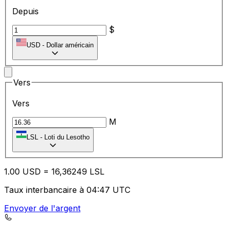
Depuis
$
USD
-
Dollar américain
Vers
Vers
M
LSL
-
Loti du Lesotho
1.00
USD
=
16
,36249
LSL
Taux interbancaire à 04:47 UTC
Envoyer de l'argent