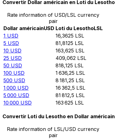
Convertir Dollar américain en Loti du Lesotho
Rate information of USD/LSL currency
pair
Dollar américain
USD
Loti du Lesotho
LSL
1
USD
16,3625
LSL
5
USD
81,8125
LSL
10
USD
163,625
LSL
25
USD
409,062
LSL
50
USD
818,125
LSL
100
USD
1 636,25
LSL
500
USD
8 181,25
LSL
1 000
USD
16 362,5
LSL
5 000
USD
81 812,5
LSL
10 000
USD
163 625
LSL
Convertir Loti du Lesotho en Dollar américain
Rate information of LSL/USD currency
pair