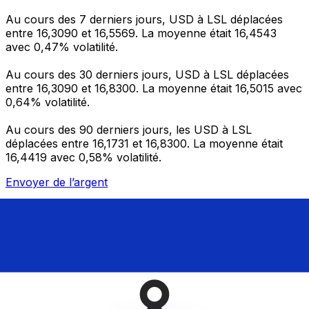
Au cours des 7 derniers jours, USD à LSL déplacées
entre 16,3090 et 16,5569. La moyenne était 16,4543
avec 0,47% volatilité.
Au cours des 30 derniers jours, USD à LSL déplacées
entre 16,3090 et 16,8300. La moyenne était 16,5015 avec
0,64% volatilité.
Au cours des 90 derniers jours, les USD à LSL
déplacées entre 16,1731 et 16,8300. La moyenne était
16,4419 avec 0,58% volatilité.
Envoyer de l’argent
Gérez votre argent et vos devises lorsque vous
êtes en déplacement
L'application Xe réunit toutes les fonctionnalités
nécessaires pour vos transferts d'argent internationaux
et la gestion de vos devises. Convertissez des devises,
programmez des alertes de taux et transférez de
l'argent à l'étranger sans frais cachés. Téléchargez