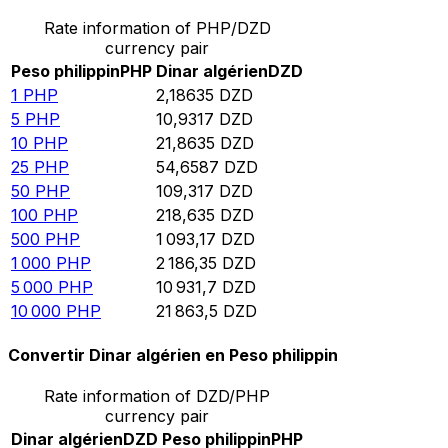
Rate information of PHP/DZD
currency pair
Peso philippin
PHP
Dinar algérien
DZD
1
PHP
2,18635
DZD
5
PHP
10,9317
DZD
10
PHP
21,8635
DZD
25
PHP
54,6587
DZD
50
PHP
109,317
DZD
100
PHP
218,635
DZD
500
PHP
1 093,17
DZD
1 000
PHP
2 186,35
DZD
5 000
PHP
10 931,7
DZD
10 000
PHP
21 863,5
DZD
Convertir Dinar algérien en Peso philippin
Rate information of DZD/PHP
currency pair
Dinar algérien
DZD
Peso philippin
PHP