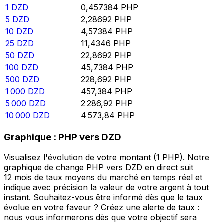
1
DZD
0,457384
PHP
5
DZD
2,28692
PHP
10
DZD
4,57384
PHP
25
DZD
11,4346
PHP
50
DZD
22,8692
PHP
100
DZD
45,7384
PHP
500
DZD
228,692
PHP
1 000
DZD
457,384
PHP
5 000
DZD
2 286,92
PHP
10 000
DZD
4 573,84
PHP
Graphique : PHP vers DZD
Visualisez l'évolution de votre montant (1 PHP). Notre
graphique de change PHP vers DZD en direct suit
12 mois de taux moyens du marché en temps réel et
indique avec précision la valeur de votre argent à tout
instant. Souhaitez-vous être informé dès que le taux
évolue en votre faveur ? Créez une alerte de taux :
nous vous informerons dès que votre objectif sera