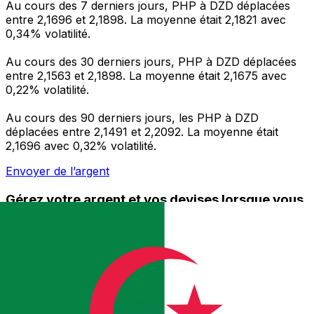
Au cours des 7 derniers jours, PHP à DZD déplacées
entre 2,1696 et 2,1898. La moyenne était 2,1821 avec
0,34% volatilité.
Au cours des 30 derniers jours, PHP à DZD déplacées
entre 2,1563 et 2,1898. La moyenne était 2,1675 avec
0,22% volatilité.
Au cours des 90 derniers jours, les PHP à DZD
déplacées entre 2,1491 et 2,2092. La moyenne était
2,1696 avec 0,32% volatilité.
Envoyer de l’argent
Gérez votre argent et vos devises lorsque vous
êtes en déplacement
L'application Xe réunit toutes les fonctionnalités
nécessaires pour vos transferts d'argent internationaux
et la gestion de vos devises. Convertissez des devises,
programmez des alertes de taux et transférez de
l'argent à l'étranger sans frais cachés. Téléchargez
l'application dès aujourd'hui !