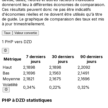
donneront lieu à différentes économies de comparaison.
Ces résultats peuvent donc ne pas être indicatifs
d'économies réelles et ne doivent être utilisés qu'à titre
de guide. Le graphique de comparaison des taux est mis
à jour trimestriellement.
Taux
Valeur convertie
1 PHP vers DZD
7 derniers
30 derniers
90 derniers
Métrique
jours
jours
jours
Haut
2,1898
2,1898
2,2092
Bas
2,1696
2,1563
2,1491
Moyenne
2,1821
2,1675
2,1696
Volatilité
0,34%
0,22%
0,32%
PHP à DZD statistiques