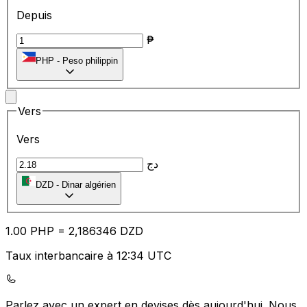
Depuis
₱
PHP
-
Peso philippin
Vers
Vers
دج
DZD
-
Dinar algérien
1.00
PHP
=
2,
186346
DZD
Taux interbancaire à 12:34 UTC
Parlez avec un expert en devises dès aujourd'hui.
Nous