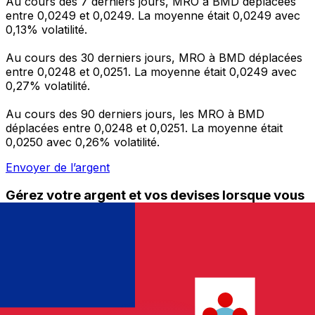
Au cours des 7 derniers jours, MRO à BMD déplacées
entre 0,0249 et 0,0249. La moyenne était 0,0249 avec
0,13% volatilité.
Au cours des 30 derniers jours, MRO à BMD déplacées
entre 0,0248 et 0,0251. La moyenne était 0,0249 avec
0,27% volatilité.
Au cours des 90 derniers jours, les MRO à BMD
déplacées entre 0,0248 et 0,0251. La moyenne était
0,0250 avec 0,26% volatilité.
Envoyer de l’argent
Gérez votre argent et vos devises lorsque vous
êtes en déplacement
L'application Xe réunit toutes les fonctionnalités
nécessaires pour vos transferts d'argent internationaux
et la gestion de vos devises. Convertissez des devises,
programmez des alertes de taux et transférez de
l'argent à l'étranger sans frais cachés. Téléchargez
l'application dès aujourd'hui !