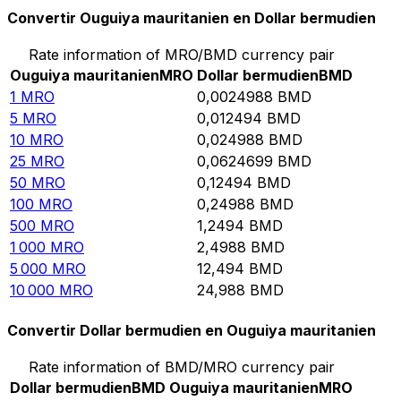
Convertir Ouguiya mauritanien en Dollar bermudien
Rate information of MRO/BMD currency pair
Ouguiya mauritanien
MRO
Dollar bermudien
BMD
1
MRO
0,0024988
BMD
5
MRO
0,012494
BMD
10
MRO
0,024988
BMD
25
MRO
0,0624699
BMD
50
MRO
0,12494
BMD
100
MRO
0,24988
BMD
500
MRO
1,2494
BMD
1 000
MRO
2,4988
BMD
5 000
MRO
12,494
BMD
10 000
MRO
24,988
BMD
Convertir Dollar bermudien en Ouguiya mauritanien
Rate information of BMD/MRO currency pair
Dollar bermudien
BMD
Ouguiya mauritanien
MRO