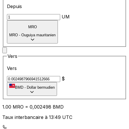
Depuis
UM
MRO
MRO
-
Ouguiya mauritanien
Vers
Vers
$
BMD
-
Dollar bermudien
1.00
MRO
=
0,
002498
BMD
Taux interbancaire à 13:49 UTC