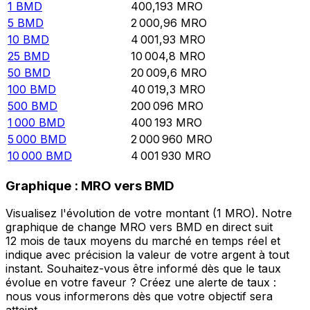
1
BMD
400,193
MRO
5
BMD
2 000,96
MRO
10
BMD
4 001,93
MRO
25
BMD
10 004,8
MRO
50
BMD
20 009,6
MRO
100
BMD
40 019,3
MRO
500
BMD
200 096
MRO
1 000
BMD
400 193
MRO
5 000
BMD
2 000 960
MRO
10 000
BMD
4 001 930
MRO
Graphique : MRO vers BMD
Visualisez l'évolution de votre montant (1 MRO). Notre
graphique de change MRO vers BMD en direct suit
12 mois de taux moyens du marché en temps réel et
indique avec précision la valeur de votre argent à tout
instant. Souhaitez-vous être informé dès que le taux
évolue en votre faveur ? Créez une alerte de taux :
nous vous informerons dès que votre objectif sera