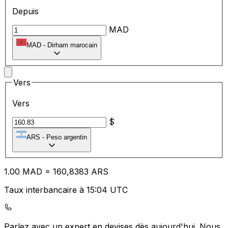
Depuis
MAD
MAD
-
Dirham marocain
Vers
Vers
$
ARS
-
Peso argentin
1.00
MAD
=
16
0,8383
ARS
Taux interbancaire à 15:04 UTC
Parlez avec un expert en devises dès aujourd'hui.
Nous