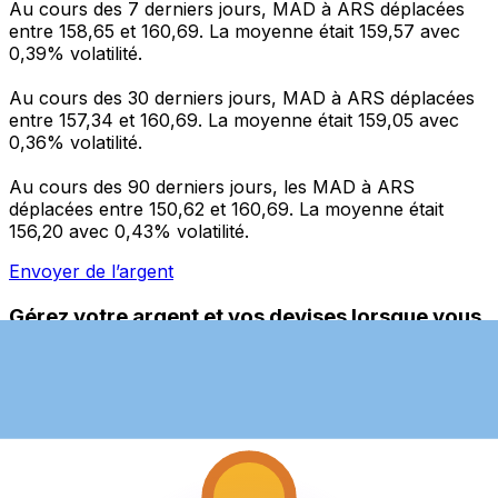
Au cours des 7 derniers jours, MAD à ARS déplacées
entre 158,65 et 160,69. La moyenne était 159,57 avec
0,39% volatilité.
Au cours des 30 derniers jours, MAD à ARS déplacées
entre 157,34 et 160,69. La moyenne était 159,05 avec
0,36% volatilité.
Au cours des 90 derniers jours, les MAD à ARS
déplacées entre 150,62 et 160,69. La moyenne était
156,20 avec 0,43% volatilité.
Envoyer de l’argent
Gérez votre argent et vos devises lorsque vous
êtes en déplacement
L'application Xe réunit toutes les fonctionnalités
nécessaires pour vos transferts d'argent internationaux
et la gestion de vos devises. Convertissez des devises,
programmez des alertes de taux et transférez de
l'argent à l'étranger sans frais cachés. Téléchargez
l'application dès aujourd'hui !