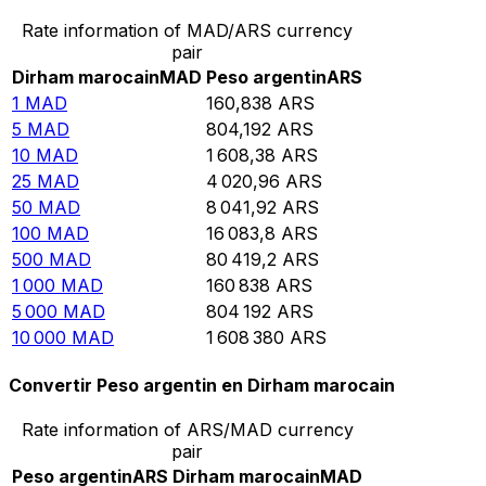
Rate information of MAD/ARS currency
pair
Dirham marocain
MAD
Peso argentin
ARS
1
MAD
160,838
ARS
5
MAD
804,192
ARS
10
MAD
1 608,38
ARS
25
MAD
4 020,96
ARS
50
MAD
8 041,92
ARS
100
MAD
16 083,8
ARS
500
MAD
80 419,2
ARS
1 000
MAD
160 838
ARS
5 000
MAD
804 192
ARS
10 000
MAD
1 608 380
ARS
Convertir Peso argentin en Dirham marocain
Rate information of ARS/MAD currency
pair
Peso argentin
ARS
Dirham marocain
MAD