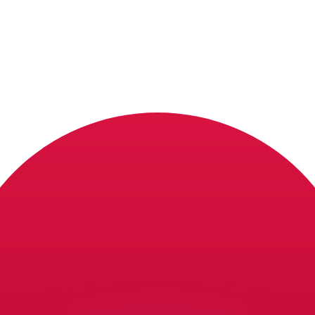
ouvons battre les taux des concurrents.
rtisseur. Ceci est fourni à titre informatif uniquement. Vo
anger avec Xe ?