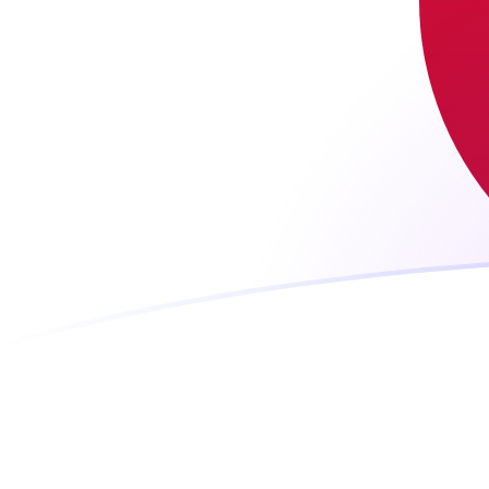
Le taux de change de FJD vers JPY au
Convertir Dollar fidjien en Yen japonais
Rate information of FJD/JPY
currency pair
Dollar fidjien
FJD
Yen japonais
JPY
1
FJD
71,4629
JPY
5
FJD
357,315
JPY
10
FJD
714,629
JPY
25
FJD
1 786,57
JPY
50
FJD
3 573,15
JPY
100
FJD
7 146,29
JPY
500
FJD
35 731,5
JPY
1 000
FJD
71 462,9
JPY
5 000
FJD
357 315
JPY
10 000
FJD
714 629
JPY