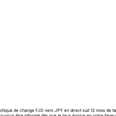
raphique de change FJD vers JPY en direct suit 12 mois de
itez-vous être informé dès que le taux évolue en votre fav