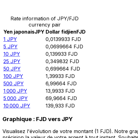
Convertir Yen japonais en Dollar fidjien
Rate information of JPY/FJD
currency pair
Yen japonais
JPY
Dollar fidjien
FJD
1
JPY
0,0139933
FJD
5
JPY
0,0699664
FJD
10
JPY
0,139933
FJD
25
JPY
0,349832
FJD
50
JPY
0,699664
FJD
100
JPY
1,39933
FJD
500
JPY
6,99664
FJD
1 000
JPY
13,9933
FJD
5 000
JPY
69,9664
FJD
10 000
JPY
139,933
FJD
Graphique : FJD vers JPY
Visualisez l'évolution de votre montant (1 FJD). Notre g
précision la valeur de votre argent à tout instant. Souha