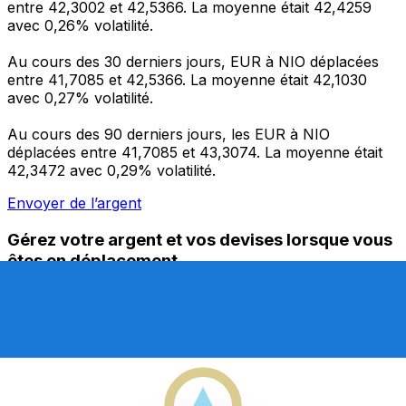
entre 42,3002 et 42,5366. La moyenne était 42,4259
avec 0,26% volatilité.
Au cours des 30 derniers jours, EUR à NIO déplacées
entre 41,7085 et 42,5366. La moyenne était 42,1030
avec 0,27% volatilité.
Au cours des 90 derniers jours, les EUR à NIO
déplacées entre 41,7085 et 43,3074. La moyenne était
42,3472 avec 0,29% volatilité.
Envoyer de l’argent
Gérez votre argent et vos devises lorsque vous
êtes en déplacement
L'application Xe réunit toutes les fonctionnalités
nécessaires pour vos transferts d'argent internationaux
et la gestion de vos devises. Convertissez des devises,
programmez des alertes de taux et transférez de
l'argent à l'étranger sans frais cachés. Téléchargez
l'application dès aujourd'hui !