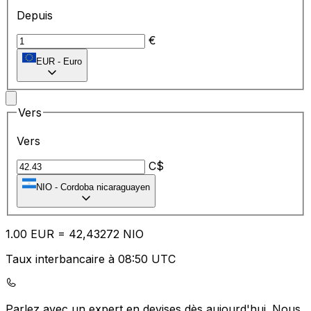
Depuis
€
EUR
-
Euro
Vers
Vers
C$
NIO
-
Cordoba nicaraguayen
1.00
EUR
=
42
,43272
NIO
Taux interbancaire à 08:50 UTC
Parlez avec un expert en devises dès aujourd'hui.
Nous