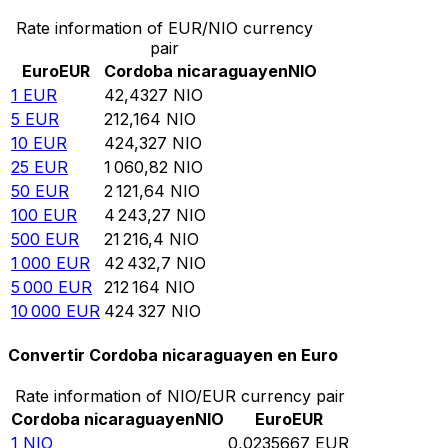
Rate information of EUR/NIO currency
pair
Euro
EUR
Cordoba nicaraguayen
NIO
1
EUR
42,4327
NIO
5
EUR
212,164
NIO
10
EUR
424,327
NIO
25
EUR
1 060,82
NIO
50
EUR
2 121,64
NIO
100
EUR
4 243,27
NIO
500
EUR
21 216,4
NIO
1 000
EUR
42 432,7
NIO
5 000
EUR
212 164
NIO
10 000
EUR
424 327
NIO
Convertir Cordoba nicaraguayen en Euro
Rate information of NIO/EUR currency pair
Cordoba nicaraguayen
NIO
Euro
EUR
1
NIO
0,0235667
EUR