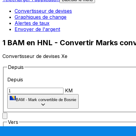
Convertisseur de devises
Graphiques de change
Alertes de taux
Envoyer de l'argent
1 BAM en HNL - Convertir Marks conv
Convertisseur de devises Xe
Depuis
Depuis
KM
BAM
-
Mark convertible de Bosnie
Vers
Vers