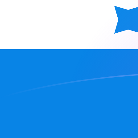
Le taux de change de BAM vers HNL a
Convertir Mark convertible de Bosnie en Lempira hond
Rate information of BAM/HNL currency pair
Mark convertible de Bosnie
BAM
Lempira hondurien
HN
1
BAM
15,8621
HNL
5
BAM
79,3105
HNL
10
BAM
158,621
HNL
25
BAM
396,552
HNL
50
BAM
793,105
HNL
100
BAM
1 586,21
HNL
500
BAM
7 931,05
HNL
1 000
BAM
15 862,1
HNL
5 000
BAM
79 310,5
HNL
10 000
BAM
158 621
HNL
Convertir Lempira hondurien en Mark convertible de B