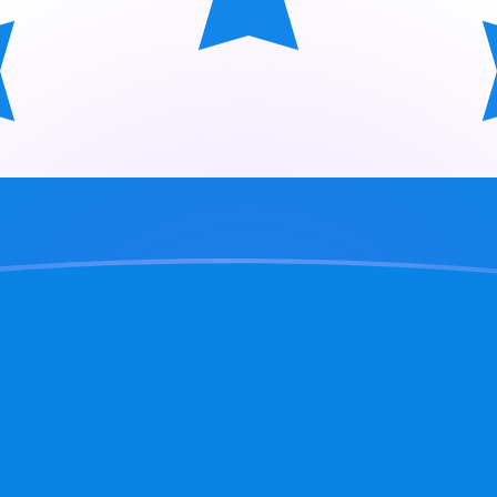
ujourd'hui
urien
L
osnie