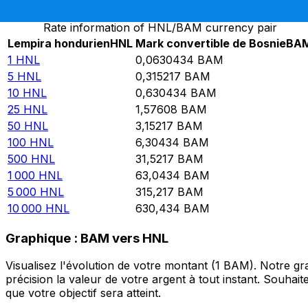
Rate information of HNL/BAM currency pair
Lempira hondurien
HNL
Mark convertible de Bosnie
BA
1
HNL
0,0630434
BAM
5
HNL
0,315217
BAM
10
HNL
0,630434
BAM
25
HNL
1,57608
BAM
50
HNL
3,15217
BAM
100
HNL
6,30434
BAM
500
HNL
31,5217
BAM
1 000
HNL
63,0434
BAM
5 000
HNL
315,217
BAM
10 000
HNL
630,434
BAM
Graphique : BAM vers HNL
Visualisez l'évolution de votre montant (1 BAM). Notre 
précision la valeur de votre argent à tout instant. Souha
que votre objectif sera atteint.