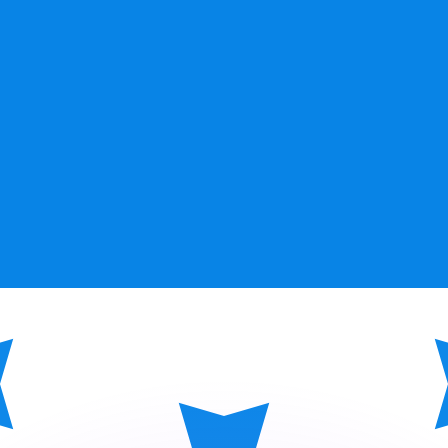
ouvons battre les taux des concurrents.
rtisseur. Ceci est fourni à titre informatif uniquement. Vo
anger avec Xe ?