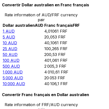
Convertir Dollar australien en Franc français
Rate information of AUD/FRF currency
pair
Dollar australien
AUD
Franc français
FRF
1
AUD
4,01061
FRF
5
AUD
20,053
FRF
10
AUD
40,1061
FRF
25
AUD
100,265
FRF
50
AUD
200,53
FRF
100
AUD
401,061
FRF
500
AUD
2 005,3
FRF
1 000
AUD
4 010,61
FRF
5 000
AUD
20 053
FRF
10 000
AUD
40 106,1
FRF
Convertir Franc français en Dollar australien
Rate information of FRF/AUD currency