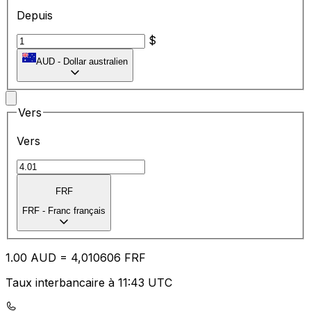
Depuis
$
AUD
-
Dollar australien
Vers
Vers
FRF
FRF
-
Franc français
1.00
AUD
=
4,
010606
FRF
Taux interbancaire à 11:43 UTC