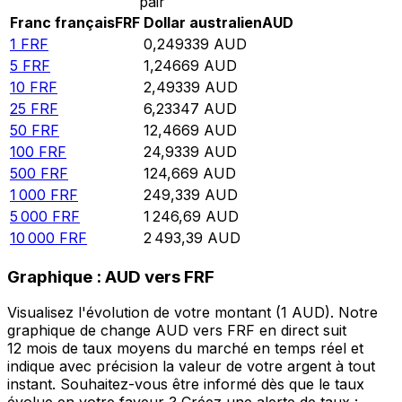
pair
Franc français
FRF
Dollar australien
AUD
1
FRF
0,249339
AUD
5
FRF
1,24669
AUD
10
FRF
2,49339
AUD
25
FRF
6,23347
AUD
50
FRF
12,4669
AUD
100
FRF
24,9339
AUD
500
FRF
124,669
AUD
1 000
FRF
249,339
AUD
5 000
FRF
1 246,69
AUD
10 000
FRF
2 493,39
AUD
Graphique : AUD vers FRF
Visualisez l'évolution de votre montant (1 AUD). Notre
graphique de change AUD vers FRF en direct suit
12 mois de taux moyens du marché en temps réel et
indique avec précision la valeur de votre argent à tout
instant. Souhaitez-vous être informé dès que le taux