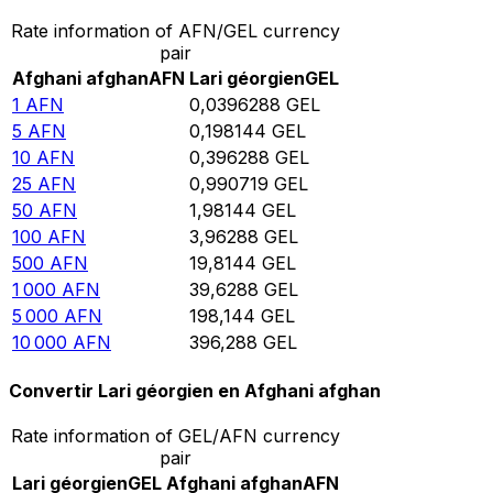
Rate information of AFN/GEL currency
pair
Afghani afghan
AFN
Lari géorgien
GEL
1
AFN
0,0396288
GEL
5
AFN
0,198144
GEL
10
AFN
0,396288
GEL
25
AFN
0,990719
GEL
50
AFN
1,98144
GEL
100
AFN
3,96288
GEL
500
AFN
19,8144
GEL
1 000
AFN
39,6288
GEL
5 000
AFN
198,144
GEL
10 000
AFN
396,288
GEL
Convertir Lari géorgien en Afghani afghan
Rate information of GEL/AFN currency
pair
Lari géorgien
GEL
Afghani afghan
AFN