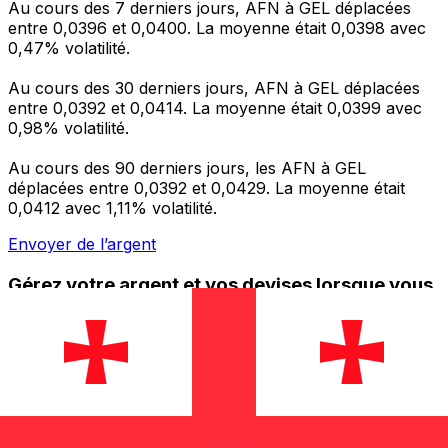
Au cours des 7 derniers jours, AFN à GEL déplacées
entre 0,0396 et 0,0400. La moyenne était 0,0398 avec
0,47% volatilité.
Au cours des 30 derniers jours, AFN à GEL déplacées
entre 0,0392 et 0,0414. La moyenne était 0,0399 avec
0,98% volatilité.
Au cours des 90 derniers jours, les AFN à GEL
déplacées entre 0,0392 et 0,0429. La moyenne était
0,0412 avec 1,11% volatilité.
Envoyer de l’argent
Gérez votre argent et vos devises lorsque vous
êtes en déplacement
L'application Xe réunit toutes les fonctionnalités
nécessaires pour vos transferts d'argent internationaux
et la gestion de vos devises. Convertissez des devises,
programmez des alertes de taux et transférez de
l'argent à l'étranger sans frais cachés. Téléchargez
l'application dès aujourd'hui !