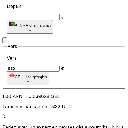
Depuis
؋
AFN
-
Afghani afghan
Vers
Vers
₾
GEL
-
Lari géorgien
1.00
AFN
=
0,
039628
GEL
Taux interbancaire à 05:32 UTC
Parlez avec un expert en devises dès aujourd'hui.
Nous