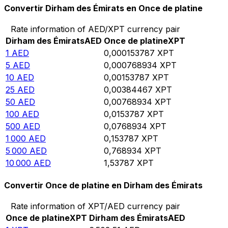
Convertir Dirham des Émirats en Once de platine
Rate information of AED/XPT currency pair
Dirham des Émirats
AED
Once de platine
XPT
1
AED
0,000153787
XPT
5
AED
0,000768934
XPT
10
AED
0,00153787
XPT
25
AED
0,00384467
XPT
50
AED
0,00768934
XPT
100
AED
0,0153787
XPT
500
AED
0,0768934
XPT
1 000
AED
0,153787
XPT
5 000
AED
0,768934
XPT
10 000
AED
1,53787
XPT
Convertir Once de platine en Dirham des Émirats
Rate information of XPT/AED currency pair
Once de platine
XPT
Dirham des Émirats
AED