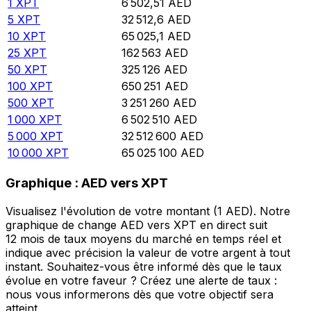
1
XPT
6 502,51
AED
5
XPT
32 512,6
AED
10
XPT
65 025,1
AED
25
XPT
162 563
AED
50
XPT
325 126
AED
100
XPT
650 251
AED
500
XPT
3 251 260
AED
1 000
XPT
6 502 510
AED
5 000
XPT
32 512 600
AED
10 000
XPT
65 025 100
AED
Graphique : AED vers XPT
Visualisez l'évolution de votre montant (1 AED). Notre
graphique de change AED vers XPT en direct suit
12 mois de taux moyens du marché en temps réel et
indique avec précision la valeur de votre argent à tout
instant. Souhaitez-vous être informé dès que le taux
évolue en votre faveur ? Créez une alerte de taux :
nous vous informerons dès que votre objectif sera
atteint.