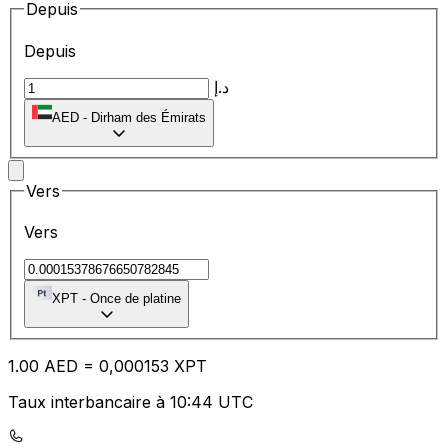
Depuis
Depuis
د.إ
AED
-
Dirham des Émirats
Vers
Vers
XPT
-
Once de platine
1.00
AED
=
0,
000153
XPT
Taux interbancaire à 10:44 UTC