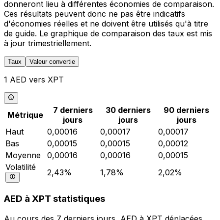
donneront lieu à différentes économies de comparaison.
Ces résultats peuvent donc ne pas être indicatifs
d'économies réelles et ne doivent être utilisés qu'à titre
de guide. Le graphique de comparaison des taux est mis
à jour trimestriellement.
Taux
Valeur convertie
1 AED vers XPT
7 derniers
30 derniers
90 derniers
Métrique
jours
jours
jours
Haut
0,00016
0,00017
0,00017
Bas
0,00015
0,00015
0,00012
Moyenne
0,00016
0,00016
0,00015
Volatilité
2,43%
1,78%
2,02%
AED à XPT statistiques
Au cours des 7 derniers jours, AED à XPT déplacées