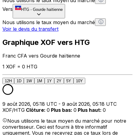
Nous utilisons le taux moyen du marché
Vers
HTG
-
Gourde haïtienne
Nous utilisons le taux moyen du marché
Voir le devis du transfert
Graphique XOF vers HTG
Franc CFA vers Gourde haïtienne
1 XOF = 0 HTG
12H
1D
1W
1M
1Y
2Y
5Y
10Y
9 août 2026, 05:18 UTC - 9 août 2026, 05:18 UTC
XOF/HTG
Clôture
:
0
Plus bas
:
0
Plus haut
:
0
Nous utilisons le taux moyen du marché pour notre
convertisseur. Ceci est fourni à titre informatif
uniquement. Vous ne recevrez pas ce taux lors de