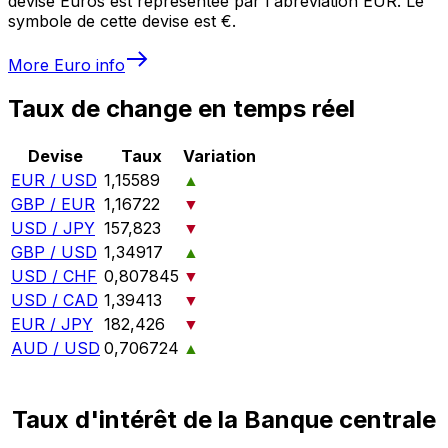
devise Euros est représentée par l'abréviation EUR. Le
symbole de cette devise est €.
More
Euro
info
Taux de change en temps réel
Devise
Taux
Variation
EUR / USD
1,15589
▲
GBP / EUR
1,16722
▼
USD / JPY
157,823
▼
GBP / USD
1,34917
▲
USD / CHF
0,807845
▼
USD / CAD
1,39413
▼
EUR / JPY
182,426
▼
AUD / USD
0,706724
▲
Taux d'intérêt de la Banque centrale