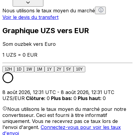
Nous utilisons le taux moyen du marché
Voir le devis du transfert
Graphique UZS vers EUR
Som ouzbek vers Euro
1 UZS = 0 EUR
12H
1D
1W
1M
1Y
2Y
5Y
10Y
8 août 2026, 12:31 UTC - 8 août 2026, 12:31 UTC
UZS/EUR
Clôture
:
0
Plus bas
:
0
Plus haut
:
0
Nous utilisons le taux moyen du marché pour notre
convertisseur. Ceci est fourni à titre informatif
uniquement. Vous ne recevrez pas ce taux lors de
l'envoi d'argent.
Connectez-vous pour voir les taux
d'envoi