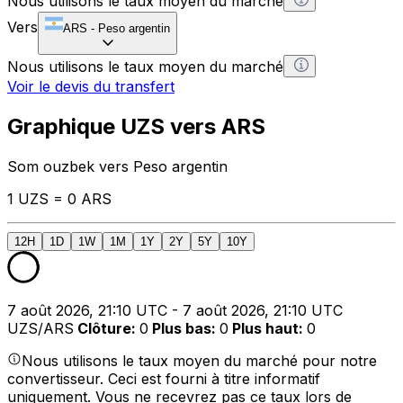
Nous utilisons le taux moyen du marché
Vers
ARS
-
Peso argentin
Nous utilisons le taux moyen du marché
Voir le devis du transfert
Graphique UZS vers ARS
Som ouzbek vers Peso argentin
1 UZS = 0 ARS
12H
1D
1W
1M
1Y
2Y
5Y
10Y
7 août 2026, 21:10 UTC - 7 août 2026, 21:10 UTC
UZS/ARS
Clôture
:
0
Plus bas
:
0
Plus haut
:
0
Nous utilisons le taux moyen du marché pour notre
convertisseur. Ceci est fourni à titre informatif
uniquement. Vous ne recevrez pas ce taux lors de