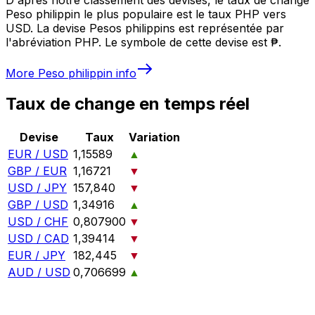
Peso philippin le plus populaire est le taux PHP vers
USD. La devise Pesos philippins est représentée par
l'abréviation PHP. Le symbole de cette devise est ₱.
More
Peso philippin
info
Taux de change en temps réel
Devise
Taux
Variation
EUR / USD
1,15589
▲
GBP / EUR
1,16721
▼
USD / JPY
157,840
▼
GBP / USD
1,34916
▲
USD / CHF
0,807900
▼
USD / CAD
1,39414
▼
EUR / JPY
182,445
▼
AUD / USD
0,706699
▲