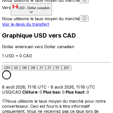
Nous utilisons le taux moyen du marché
Vers
CAD
-
Dollar canadien
Nous utilisons le taux moyen du marché
Voir le devis du transfert
Graphique USD vers CAD
Dollar américain vers Dollar canadien
1 USD = 0 CAD
12H
1D
1W
1M
1Y
2Y
5Y
10Y
8 août 2026, 11:16 UTC - 8 août 2026, 11:16 UTC
USD/CAD
Clôture
:
0
Plus bas
:
0
Plus haut
:
0
Nous utilisons le taux moyen du marché pour notre
convertisseur. Ceci est fourni à titre informatif
uniquement. Vous ne recevrez pas ce taux lors de