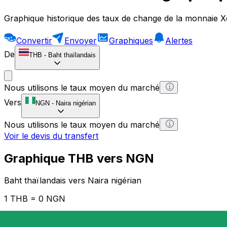
Graphique historique des taux de change de la monnaie X
Convertir
Envoyer
Graphiques
Alertes
De
THB
-
Baht thaïlandais
Nous utilisons le taux moyen du marché
Vers
NGN
-
Naira nigérian
Nous utilisons le taux moyen du marché
Voir le devis du transfert
Graphique THB vers NGN
Baht thaïlandais vers Naira nigérian
1 THB = 0 NGN
12H
1D
1W
1M
1Y
2Y
5Y
10Y