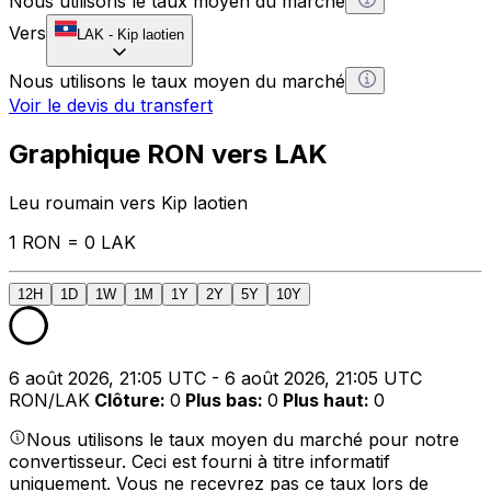
Nous utilisons le taux moyen du marché
Vers
LAK
-
Kip laotien
Nous utilisons le taux moyen du marché
Voir le devis du transfert
Graphique RON vers LAK
Leu roumain vers Kip laotien
1 RON = 0 LAK
12H
1D
1W
1M
1Y
2Y
5Y
10Y
6 août 2026, 21:05 UTC - 6 août 2026, 21:05 UTC
RON/LAK
Clôture
:
0
Plus bas
:
0
Plus haut
:
0
Nous utilisons le taux moyen du marché pour notre
convertisseur. Ceci est fourni à titre informatif
uniquement. Vous ne recevrez pas ce taux lors de