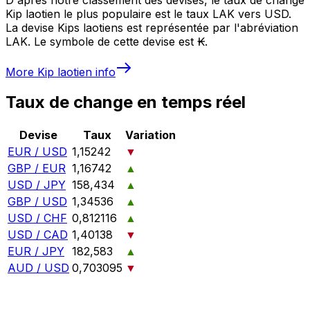
Kip laotien le plus populaire est le taux LAK vers USD.
La devise Kips laotiens est représentée par l'abréviation
LAK. Le symbole de cette devise est ₭.
More
Kip laotien
info
Taux de change en temps réel
Devise
Taux
Variation
EUR / USD
1,15242
▼
GBP / EUR
1,16742
▲
USD / JPY
158,434
▲
GBP / USD
1,34536
▲
USD / CHF
0,812116
▲
USD / CAD
1,40138
▼
EUR / JPY
182,583
▲
AUD / USD
0,703095
▼