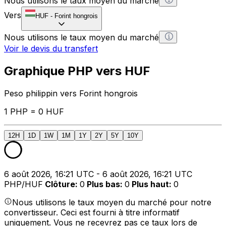
Nous utilisons le taux moyen du marché
Vers
HUF
-
Forint hongrois
Nous utilisons le taux moyen du marché
Voir le devis du transfert
Graphique PHP vers HUF
Peso philippin vers Forint hongrois
1 PHP = 0 HUF
12H
1D
1W
1M
1Y
2Y
5Y
10Y
6 août 2026, 16:21 UTC - 6 août 2026, 16:21 UTC
PHP/HUF
Clôture
:
0
Plus bas
:
0
Plus haut
:
0
Nous utilisons le taux moyen du marché pour notre
convertisseur. Ceci est fourni à titre informatif
uniquement. Vous ne recevrez pas ce taux lors de