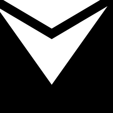
Ethereum le plus populaire est le taux ETH vers USD. La d
Taux d'i
Devise
Taux d'intérêt
JPY
0,75 %
CHF
0,00 %
EUR
4,25 %
USD
3,75 %
CAD
2,25 %
AUD
3,60 %
NZD
2,25 %
GBP
3,75 %