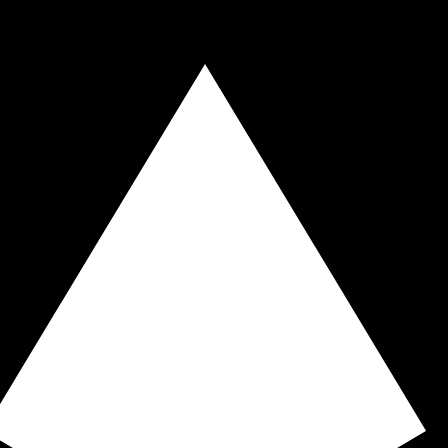
rtisseur. Ceci est fourni à titre informatif uniquement. Vo
SD)
eso philippin le plus populaire est le taux PHP vers USD. 