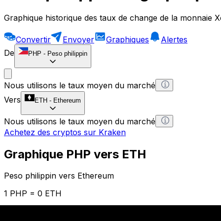
Graphique historique des taux de change de la monnaie X
Convertir
Envoyer
Graphiques
Alertes
De
PHP
-
Peso philippin
Nous utilisons le taux moyen du marché
Vers
ETH
-
Ethereum
Nous utilisons le taux moyen du marché
Achetez des cryptos sur Kraken
Graphique PHP vers ETH
Peso philippin vers Ethereum
1 PHP = 0 ETH
12H
1D
1W
1M
1Y
2Y
5Y
10Y