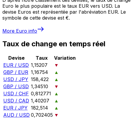
Euro le plus populaire est le taux EUR vers USD. La
devise Euros est représentée par l'abréviation EUR. Le
symbole de cette devise est €.
More
Euro
info
Taux de change en temps réel
Devise
Taux
Variation
EUR / USD
1,15207
▼
GBP / EUR
1,16754
▲
USD / JPY
158,422
▲
GBP / USD
1,34510
▼
USD / CHF
0,812771
▲
USD / CAD
1,40207
▲
EUR / JPY
182,514
▲
AUD / USD
0,702405
▼