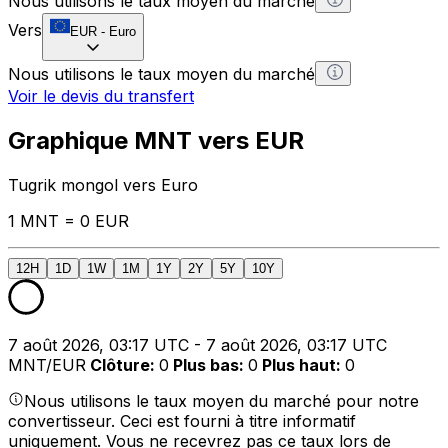
Nous utilisons le taux moyen du marché
Vers
EUR
-
Euro
Nous utilisons le taux moyen du marché
Voir le devis du transfert
Graphique MNT vers EUR
Tugrik mongol vers Euro
1 MNT = 0 EUR
12H
1D
1W
1M
1Y
2Y
5Y
10Y
7 août 2026, 03:17 UTC - 7 août 2026, 03:17 UTC
MNT/EUR
Clôture
:
0
Plus bas
:
0
Plus haut
:
0
Nous utilisons le taux moyen du marché pour notre
convertisseur. Ceci est fourni à titre informatif
uniquement. Vous ne recevrez pas ce taux lors de