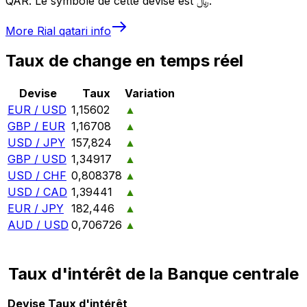
QAR. Le symbole de cette devise est ﷼.
More
Rial qatari
info
Taux de change en temps réel
Devise
Taux
Variation
EUR / USD
1,15602
▲
GBP / EUR
1,16708
▲
USD / JPY
157,824
▲
GBP / USD
1,34917
▲
USD / CHF
0,808378
▲
USD / CAD
1,39441
▲
EUR / JPY
182,446
▲
AUD / USD
0,706726
▲
Taux d'intérêt de la Banque centrale
Devise
Taux d'intérêt