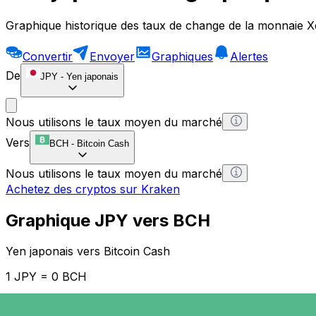
Graphique historique des taux de change de la monnaie X
Convertir
Envoyer
Graphiques
Alertes
De
JPY
-
Yen japonais
Nous utilisons le taux moyen du marché
Vers
BCH
-
Bitcoin Cash
Nous utilisons le taux moyen du marché
Achetez des cryptos sur Kraken
Graphique JPY vers BCH
Yen japonais vers Bitcoin Cash
1 JPY = 0 BCH
12H
1D
1W
1M
1Y
2Y
5Y
10Y