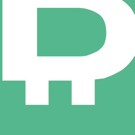
itcoin Cash le plus populaire est le taux BCH vers USD. La
Taux d'i
Devise
Taux d'intérêt
JPY
0,75 %
CHF
0,00 %
EUR
4,25 %
USD
3,75 %
CAD
2,25 %
AUD
3,60 %
NZD
2,25 %
GBP
3,75 %