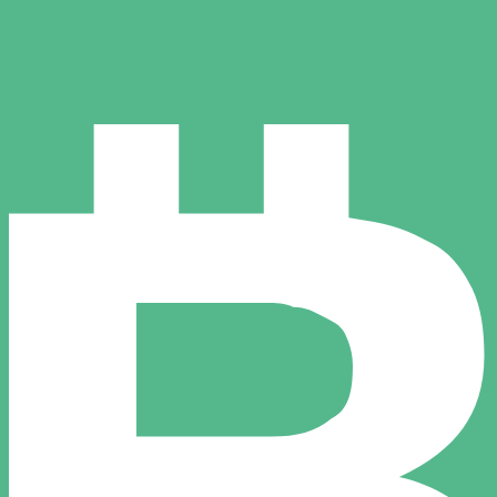
rtisseur. Ceci est fourni à titre informatif uniquement. Vo
SD)
en japonais le plus populaire est le taux JPY vers USD. La