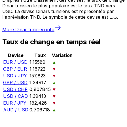
Dinar tunisien le plus populaire est le taux TND vers
USD. La devise Dinars tunisiens est représentée par
l'abréviation TND. Le symbole de cette devise est د.ت.
More
Dinar tunisien
info
Taux de change en temps réel
Devise
Taux
Variation
EUR / USD
1,15589
▲
GBP / EUR
1,16722
▼
USD / JPY
157,823
▼
GBP / USD
1,34917
▲
USD / CHF
0,807845
▼
USD / CAD
1,39413
▼
EUR / JPY
182,426
▼
AUD / USD
0,706718
▲