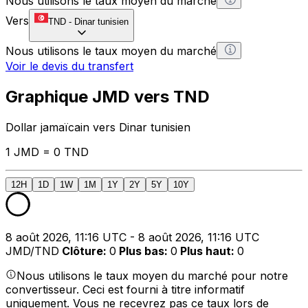
Nous utilisons le taux moyen du marché
Vers
TND
-
Dinar tunisien
Nous utilisons le taux moyen du marché
Voir le devis du transfert
Graphique JMD vers TND
Dollar jamaïcain vers Dinar tunisien
1 JMD = 0 TND
12H
1D
1W
1M
1Y
2Y
5Y
10Y
8 août 2026, 11:16 UTC - 8 août 2026, 11:16 UTC
JMD/TND
Clôture
:
0
Plus bas
:
0
Plus haut
:
0
Nous utilisons le taux moyen du marché pour notre
convertisseur. Ceci est fourni à titre informatif
uniquement. Vous ne recevrez pas ce taux lors de