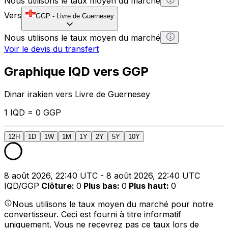
Nous utilisons le taux moyen du marché
Vers
GGP
-
Livre de Guernesey
Nous utilisons le taux moyen du marché
Voir le devis du transfert
Graphique IQD vers GGP
Dinar irakien vers Livre de Guernesey
1 IQD = 0 GGP
12H
1D
1W
1M
1Y
2Y
5Y
10Y
8 août 2026, 22:40 UTC - 8 août 2026, 22:40 UTC
IQD/GGP
Clôture
:
0
Plus bas
:
0
Plus haut
:
0
Nous utilisons le taux moyen du marché pour notre
convertisseur. Ceci est fourni à titre informatif
uniquement. Vous ne recevrez pas ce taux lors de