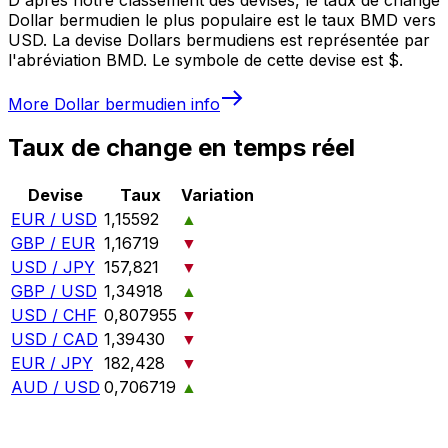
Dollar bermudien le plus populaire est le taux BMD vers
USD. La devise Dollars bermudiens est représentée par
l'abréviation BMD. Le symbole de cette devise est $.
More
Dollar bermudien
info
Taux de change en temps réel
Devise
Taux
Variation
EUR / USD
1,15592
▲
GBP / EUR
1,16719
▼
USD / JPY
157,821
▼
GBP / USD
1,34918
▲
USD / CHF
0,807955
▼
USD / CAD
1,39430
▼
EUR / JPY
182,428
▼
AUD / USD
0,706719
▲