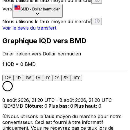
Nous utilisons le taux moyen du marché
Vers
BMD
-
Dollar bermudien
Nous utilisons le taux moyen du marché
Voir le devis du transfert
Graphique IQD vers BMD
Dinar irakien vers Dollar bermudien
1 IQD = 0 BMD
12H
1D
1W
1M
1Y
2Y
5Y
10Y
8 août 2026, 21:20 UTC - 8 août 2026, 21:20 UTC
IQD/BMD
Clôture
:
0
Plus bas
:
0
Plus haut
:
0
Nous utilisons le taux moyen du marché pour notre
convertisseur. Ceci est fourni à titre informatif
uniquement. Vous ne recevrez pas ce taux lors de