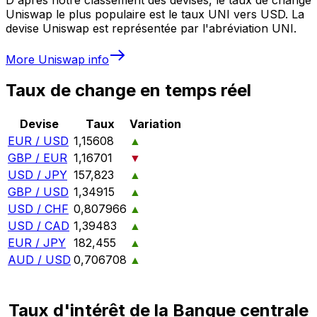
Uniswap le plus populaire est le taux UNI vers USD. La
devise Uniswap est représentée par l'abréviation UNI.
More
Uniswap
info
Taux de change en temps réel
Devise
Taux
Variation
EUR / USD
1,15608
▲
GBP / EUR
1,16701
▼
USD / JPY
157,823
▲
GBP / USD
1,34915
▲
USD / CHF
0,807966
▲
USD / CAD
1,39483
▲
EUR / JPY
182,455
▲
AUD / USD
0,706708
▲
Taux d'intérêt de la Banque centrale