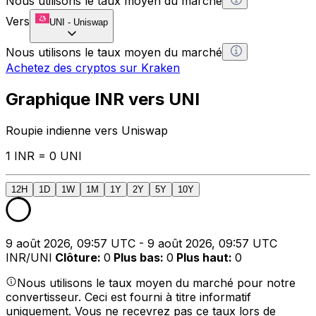
Nous utilisons le taux moyen du marché
Vers
UNI
-
Uniswap
Nous utilisons le taux moyen du marché
Achetez des cryptos sur Kraken
Graphique INR vers UNI
Roupie indienne vers Uniswap
1 INR = 0 UNI
12H
1D
1W
1M
1Y
2Y
5Y
10Y
9 août 2026, 09:57 UTC - 9 août 2026, 09:57 UTC
INR/UNI
Clôture
:
0
Plus bas
:
0
Plus haut
:
0
Nous utilisons le taux moyen du marché pour notre
convertisseur. Ceci est fourni à titre informatif
uniquement. Vous ne recevrez pas ce taux lors de